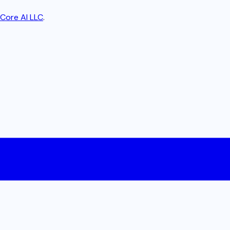
Core AI LLC
.