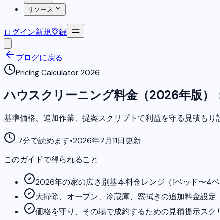
リソース
ログイン
新規登録
ブログに戻る
Pricing Calculator 2026
ハウスクリーニング料金（2026年版
基準価格、追加作業、提案スクリプトで利益を守る見積もり
7分で読めます
•
2026年7月11日更新
このガイドで得られること
2026年の家の広さ別基本料金レンジ（1ベッド〜4
大掃除、オーブン、冷蔵庫、窓拭きの追加料金設定
価格を守り、その場で成約するための見積提示スク