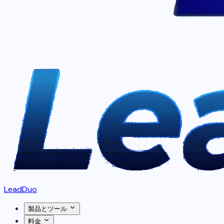
LeadDuo
製品とツール
料金