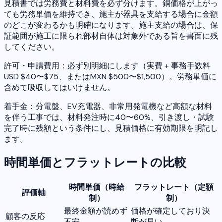
見積書では労務費と材料費を必ず分けます。銅価格が上がっ
ても労務単価を維持でき、施主が器具を支給する場合に金額
のどこが変わるかも明確になります。施主支給の場合は、保
証範囲が施工に限られ部材自体は対象外である旨を書面に残
してください。
許可・申請費用：必ず別明細にします（実費 + 事務手数料
USD $40〜$75、またはMXN $500〜$1,500）。労務単価に
含めて吸収してはいけません。
着手金：分電盤、EV充電器、非常用発電機など高額な材料
を伴う工事では、材料発注時に40〜60%、引き渡し・試験
完了時に残額という条件にし、見積価格に有効期限を明記し
ます。
時間単価とフラットレートの比較
時間単価（時給
フラットレート（定額
評価軸
制）
制）
最終金額が読めず
価格が確定しており決
顧客の反応
不安
断が早い