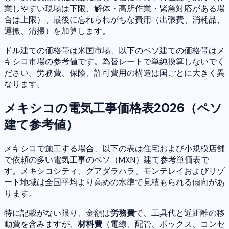
業しやすい現場は下限、解体・高所作業・緊急対応がある場
合は上限）、最後に忘れられがちな費用（出張費、消耗品、
運搬、清掃）を加算します。
ドル建ての価格帯は米国市場、以下のペソ建ての価格帯はメ
キシコ市場の参考値です。為替レートで単純換算しないでく
ださい。労務費、保険、許可費用の構造は国ごとに大きく異
なります。
メキシコの電気工事価格表2026（ペソ
建て参考値）
メキシコで施工する場合、以下の表は住宅および小規模店舗
で依頼の多い電気工事のペソ（MXN）建て参考単価表で
す。メキシコシティ、グアダラハラ、モンテレイおよびリゾ
ート地域は全国平均より高めの水準で見積もられる傾向があ
ります。
特に記載がない限り、金額は
労務費
で、工具代と近距離の移
動費を含みますが、
材料費
（電線、配管、ボックス、コンセ