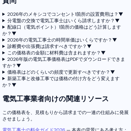
質問
2026年のメキシコでコンセント1箇所の設置費用は？
▼
分電盤の交換で電気工事士はいくら請求しますか？
▼
配線口（電気ポイント）1箇所の価格はどう計算します
か？
▼
2026年の電気工事士の時間単価はいくらですか？
▼
診断費や出張費は請求すべきですか？
▼
この価格表の金額に材料費は含まれますか？
▼
2026年版の電気工事価格表はPDFでダウンロードできま
すか？
▼
価格表はどのくらいの頻度で更新すべきですか？
▼
新築工事と改修工事では価格の付け方をどう変えます
か？
▼
電気工事業者向けの関連リソース
この価格表を、見積もりから請求までの一連の仕組みに発展
させましょう。
電気工事士の料金ガイド2026
— 本表の背景にある考え方：