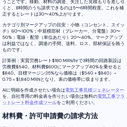
うことです。移動、材料の調達、失注した見積もりを差し引
くと、8時間のうち請求できるのは5〜6時間程度。これを補
正するとレートは30〜40%上がります。
カテゴリ別マークアップの目安：小物（コンセント、スイッ
チ）60〜100%；中規模部材（ブレーカー、分電盤）30〜
50%；電線・配管（単位あたり）20〜40%。マークアップ
は利益ではなく、調達の手間、送料、ロス、部材保証を賄う
ものです。
計算例：実質労務レート$180 MXN/hrで3時間の回路新設は
労務費$540。材料費$600にマークアップ40%を乗せると
$840。目標マージン25%なら価格は（$540 + $840）÷
0.75 = $1,840 MXNとなり、表の価格帯に収まります。
AIに明細を作成させたい場合は
電気工事見積ジェネレーター
を、自社専用の料金表を作りたい場合は無料の
電気工事フラ
ットレート料金作成ツール
をご利用ください。
材料費・許可申請費の請求方法