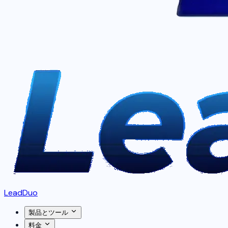
LeadDuo
製品とツール
料金