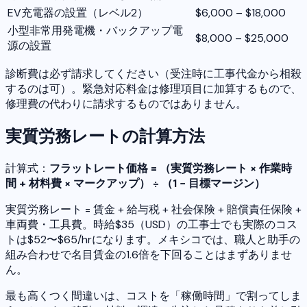
EV充電器の設置（レベル2）
$6,000 – $18,000
小型非常用発電機・バックアップ電
$8,000 – $25,000
源の設置
診断費は必ず請求してください（受注時に工事代金から相殺
するのは可）。緊急対応料金は修理項目に加算するもので、
修理費の代わりに請求するものではありません。
実質労務レートの計算方法
計算式：
フラットレート価格 = （実質労務レート × 作業時
間 + 材料費 × マークアップ） ÷ （1 − 目標マージン）
実質労務レート = 賃金 + 給与税 + 社会保険 + 賠償責任保険 +
車両費・工具費。時給$35（USD）の工事士でも実際のコス
トは$52〜$65/hrになります。メキシコでは、職人と助手の
組み合わせで名目賃金の1.6倍を下回ることはまずありませ
ん。
最も高くつく間違いは、コストを「稼働時間」で割ってしま