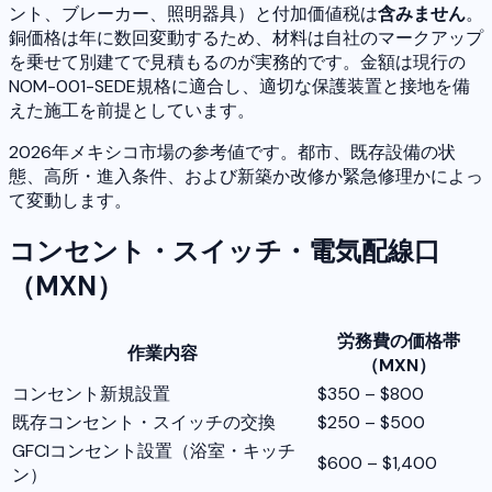
ント、ブレーカー、照明器具）と付加価値税は
含みません
。
銅価格は年に数回変動するため、材料は自社のマークアップ
を乗せて別建てで見積もるのが実務的です。金額は現行の
NOM-001-SEDE規格に適合し、適切な保護装置と接地を備
えた施工を前提としています。
2026年メキシコ市場の参考値です。都市、既存設備の状
態、高所・進入条件、および新築か改修か緊急修理かによっ
て変動します。
コンセント・スイッチ・電気配線口
（MXN）
労務費の価格帯
作業内容
（MXN）
コンセント新規設置
$350 – $800
既存コンセント・スイッチの交換
$250 – $500
GFCIコンセント設置（浴室・キッチ
$600 – $1,400
ン）