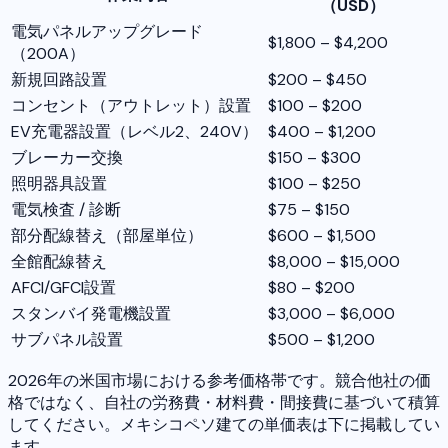
（USD）
電気パネルアップグレード
$1,800 – $4,200
（200A）
新規回路設置
$200 – $450
コンセント（アウトレット）設置
$100 – $200
EV充電器設置（レベル2、240V）
$400 – $1,200
ブレーカー交換
$150 – $300
照明器具設置
$100 – $250
電気検査 / 診断
$75 – $150
部分配線替え（部屋単位）
$600 – $1,500
全館配線替え
$8,000 – $15,000
AFCI/GFCI設置
$80 – $200
スタンバイ発電機設置
$3,000 – $6,000
サブパネル設置
$500 – $1,200
2026年の米国市場における参考価格帯です。競合他社の価
格ではなく、自社の労務費・材料費・間接費に基づいて積算
してください。メキシコペソ建ての単価表は下に掲載してい
ます。