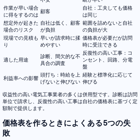
作業が早い場合
自社：工夫しても価格
顧客
に得をするのは
は同じ
想定外が起きた
自社は低く、顧客
範囲を詰めないと自社
場合のリスク
が負担
の負担が大
現場での見積も
早いが請求時に揉
価格表が必要だが訪問
り
めやすい
時に受注できる
反復性の高い工事：コ
診断、間欠的な不
適した用途
ンセント、回路、分電
具合の調査
盤
頭打ち：時給を上
経験と標準化に応じて
利益率への影響
げないと伸びない
伸びる
収益性の高い電気工事業者の多くは併用型です。診断は訪問
単位で請求し、反復性の高い工事は自社の価格表に基づく定
額制で提供します。
価格表を作るときによくある5つの失
敗