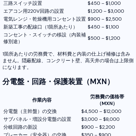
三路スイッチ設置
$450 – $1,000
エアコン用220V回路の設置
$1,200 – $3,000
電気レンジ・乾燥機用コンセント設置
$900 – $2,500
新築工事の配線口（1箇所あたり）
$450 – $1,100
コンセント・スイッチの移設（内装補
$500 – $1,200
修別途）
1箇所あたりの労務費で、材料費と内装の仕上げ補修は含み
ません。隠蔽配線、コンクリート壁、高天井の場合は上限側
になります。
分電盤・回路・保護装置（MXN）
労務費の価格帯
作業内容
（MXN）
分電盤（主幹盤）の交換
$4,500 – $12,000
サブパネル・増設分電盤の設置
$3,000 – $8,000
分岐回路の新設
$900 – $2,200
ブレーカー（安全器）の交換
$350 – $900