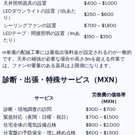
天井照明器具の設置
$400 – $1,000
LEDダウンライトの設置（1台あた
$250 – $600
り）
シーリングファンの設置
$700 – $1,800
LEDテープ・間接照明の設置（1mあ
$150 – $350
たり）
m単価の配線工事には最低出張料金が設定されるのが一般的
です。天井の補強が必要な場合や高さ3mを超える作業で
は、ファンや重量のある器具は上限側になります。
診断・出張・特殊サービス（MXN）
労務費の価格帯
サービス
（MXN）
診断・現地調査の訪問
$300 – $700
緊急対応（夜間・日曜・祝日）
$700 – $1,500
住宅全体の電気設備点検
$800 – $2,000
分電盤の予防保全・増し締め点検
$600 – $1,500