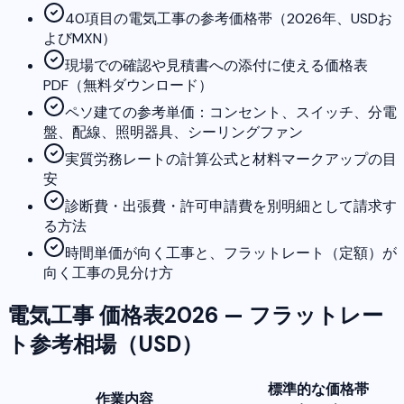
40項目の電気工事の参考価格帯（2026年、USDお
よびMXN）
現場での確認や見積書への添付に使える価格表
PDF（無料ダウンロード）
ペソ建ての参考単価：コンセント、スイッチ、分電
盤、配線、照明器具、シーリングファン
実質労務レートの計算公式と材料マークアップの目
安
診断費・出張費・許可申請費を別明細として請求す
る方法
時間単価が向く工事と、フラットレート（定額）が
向く工事の見分け方
電気工事 価格表2026 — フラットレー
ト参考相場（USD）
標準的な価格帯
作業内容