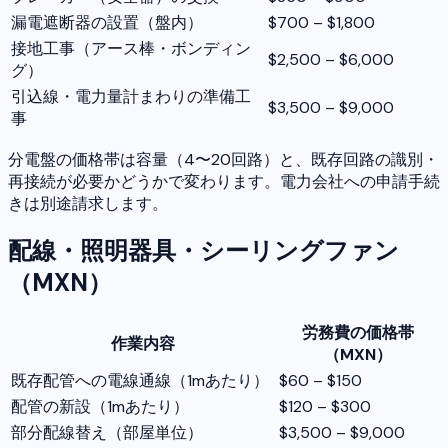
漏電遮断器の設置（盤内）
$700 – $1,800
接地工事（アース棒・ボンディン
$2,500 – $6,000
グ）
引込線・電力量計まわりの準備工
$3,500 – $9,000
事
分電盤の価格帯は容量（4〜20回路）と、既存回路の識別・
再接続が必要かどうかで変わります。電力会社への申請手続
きは別途請求します。
配線・照明器具・シーリングファン
（MXN）
労務費の価格帯
作業内容
（MXN）
既存配管への電線通線（1mあたり）
$60 – $150
配管の新設（1mあたり）
$120 – $300
部分配線替え（部屋単位）
$3,500 – $9,000