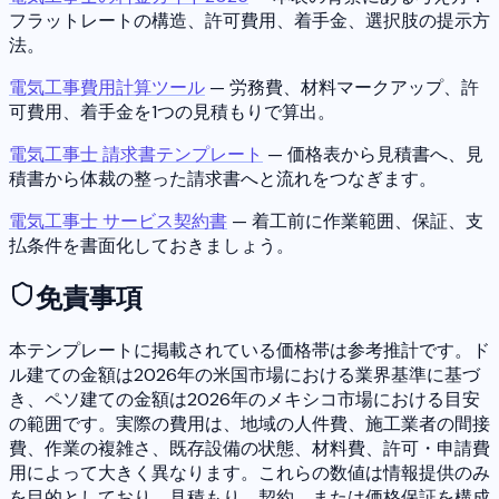
フラットレートの構造、許可費用、着手金、選択肢の提示方
法。
電気工事費用計算ツール
— 労務費、材料マークアップ、許
可費用、着手金を1つの見積もりで算出。
電気工事士 請求書テンプレート
— 価格表から見積書へ、見
積書から体裁の整った請求書へと流れをつなぎます。
電気工事士 サービス契約書
— 着工前に作業範囲、保証、支
払条件を書面化しておきましょう。
免責事項
本テンプレートに掲載されている価格帯は参考推計です。ド
ル建ての金額は2026年の米国市場における業界基準に基づ
き、ペソ建ての金額は2026年のメキシコ市場における目安
の範囲です。実際の費用は、地域の人件費、施工業者の間接
費、作業の複雑さ、既存設備の状態、材料費、許可・申請費
用によって大きく異なります。これらの数値は情報提供のみ
を目的としており、見積もり、契約、または価格保証を構成