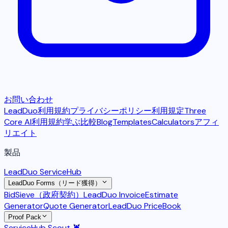
お問い合わせ
LeadDuo利用規約
プライバシーポリシー
利用規定
Three
Core AI利用規約
学ぶ
比較
Blog
Templates
Calculators
アフィ
リエイト
製品
LeadDuo ServiceHub
LeadDuo Forms（リード獲得）
BidSieve（政府契約）
LeadDuo Invoice
Estimate
Generator
Quote Generator
LeadDuo PriceBook
Proof Pack
ServiceHub Scout 🦞