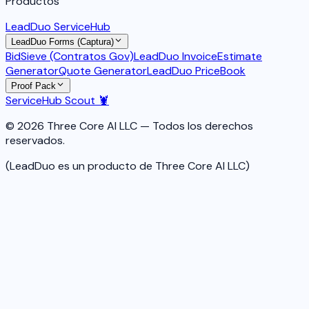
Productos
LeadDuo ServiceHub
LeadDuo Forms (Captura)
BidSieve (Contratos Gov)
LeadDuo Invoice
Estimate
Generator
Quote Generator
LeadDuo PriceBook
Proof Pack
ServiceHub Scout 🦞
© 2026 Three Core AI LLC — Todos los derechos
reservados.
(LeadDuo es un producto de Three Core AI LLC)