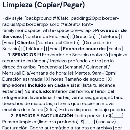
Limpieza (Copiar/Pegar)
<div style='background:#f8fafc; padding:20px; border-
radius:8px; border:1px solid #e2e8f0; font-
family:monospace; white-space:pre-wrap;'>
Proveedor de
Servicio:
[Nombre de Empresa] | [Dirección] | [Teléfono] |
[Email]
Cliente:
[Nombre del Cliente] | [Dirección de
Servicio] | [Teléfono] | [Email]
Fecha de acuerdo:
[Fecha] -
--
1. SERVICIOS
El Proveedor de Servicio realizará [limpieza
recurrente estándar / limpieza profunda / otro] en la
dirección arriba. Frecuencia: [Semanal / Quincenal /
Mensual] Día/ventana de hora: [ej: Martes, 9am–12pm]
Duración estimada: [X] horas Tamaño de equipo: [X]
limpiadores
Incluido en cada visita:
[lista tu alcance
estándar]
No incluido:
Interior del horno, interior del
refrigerador, lavandería, trastes, ventanas, garaje, sótano,
desechos de mascotas, o ítems que requieren mover
muebles de más de [X lbs]. Extras disponibles bajo pedido.
---
2. PRECIOS Y FACTURACIÓN
Tarifa por visita: $[___]
Primera limpieza (limpieza profunda): $[___] (una vez)
Facturación: Cobro automático a tarjeta en archivo [por