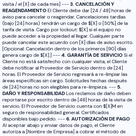
visita / el [X] de cada mes] ---
3. CANCELACIÓN Y
REAGENDAMIENTO
El Cliente debe dar [24 / 48] horas de
aviso para cancelar o reagendar. Cancelaciones tardías
(bajo [24] horas) tendrán un cargo de $[X] o [50%] de la
tarifa de visita. Cargo por lockout: $[X] si el equipo no
puede acceder a la propiedad al llegar. Cualquier parte
puede cancelar este acuerdo con [X] días de aviso escrito.
[Opcional: Cancelación dentro de los primeros [90] días
genera cargo de $[X].] ---
4. GARANTÍA DE SERVICIO
Si el
Cliente no está satisfecho con cualquier visita, el Cliente
debe notificar al Proveedor de Servicio dentro de [24]
horas. El Proveedor de Servicio regresará a re-limpiar las
áreas específicas sin cargo. Solicitudes hechas después
de [24] horas no son elegibles para re-limpieza. ---
5.
DAÑO Y RESPONSABILIDAD
Los reclamos de daño deben
reportarse por escrito dentro de [48] horas de la visita de
servicio. El Proveedor de Servicio cuenta con $[X]M en
seguro de responsabilidad general. Certificados
disponibles bajo pedido. ---
6. AUTORIZACIÓN DE PAGO
Al aceptar abajo y enviar datos de pago, el Cliente
autoriza a [Nombre de Empresa] a cobrar el método de