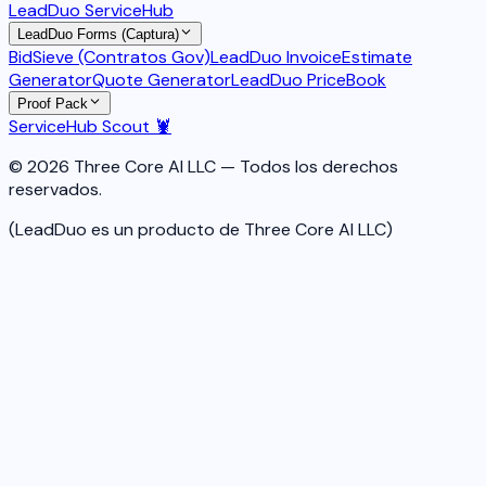
LeadDuo ServiceHub
LeadDuo Forms (Captura)
BidSieve (Contratos Gov)
LeadDuo Invoice
Estimate
Generator
Quote Generator
LeadDuo PriceBook
Proof Pack
ServiceHub Scout 🦞
© 2026 Three Core AI LLC — Todos los derechos
reservados.
(LeadDuo es un producto de Three Core AI LLC)