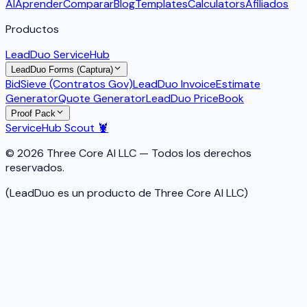
AI
Aprender
Comparar
Blog
Templates
Calculators
Afiliados
Productos
LeadDuo ServiceHub
LeadDuo Forms (Captura)
BidSieve (Contratos Gov)
LeadDuo Invoice
Estimate
Generator
Quote Generator
LeadDuo PriceBook
Proof Pack
ServiceHub Scout 🦞
© 2026 Three Core AI LLC — Todos los derechos
reservados.
(LeadDuo es un producto de Three Core AI LLC)