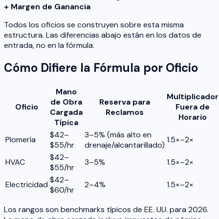
+ Margen de Ganancia
Todos los oficios se construyen sobre esta misma
estructura. Las diferencias abajo están en los datos de
entrada, no en la fórmula.
Cómo Difiere la Fórmula por Oficio
Mano
Multiplicador
de Obra
Reserva para
Oficio
Fuera de
Cargada
Reclamos
Horario
Típica
$42–
3–5% (más alto en
Plomería
1.5×–2×
$55/hr
drenaje/alcantarillado)
$42–
HVAC
3–5%
1.5×–2×
$55/hr
$42–
Electricidad
2–4%
1.5×–2×
$60/hr
Los rangos son benchmarks típicos de EE. UU. para 2026.