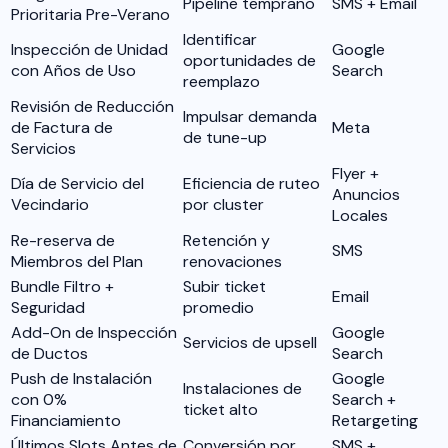
Pipeline temprano
SMS + Email
Prioritaria Pre-Verano
Identificar
Inspección de Unidad
Google
oportunidades de
con Años de Uso
Search
reemplazo
Revisión de Reducción
Impulsar demanda
de Factura de
Meta
de tune-up
Servicios
Flyer +
Día de Servicio del
Eficiencia de ruteo
Anuncios
Vecindario
por cluster
Locales
Re-reserva de
Retención y
SMS
Miembros del Plan
renovaciones
Bundle Filtro +
Subir ticket
Email
Seguridad
promedio
Add-On de Inspección
Google
Servicios de upsell
de Ductos
Search
Push de Instalación
Google
Instalaciones de
con 0%
Search +
ticket alto
Financiamiento
Retargeting
Últimos Slots Antes de
Conversión por
SMS +