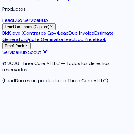
Productos
LeadDuo ServiceHub
LeadDuo Forms (Captura)
BidSieve (Contratos Gov)
LeadDuo Invoice
Estimate
Generator
Quote Generator
LeadDuo PriceBook
Proof Pack
ServiceHub Scout 🦞
© 2026 Three Core AI LLC — Todos los derechos
reservados.
(LeadDuo es un producto de Three Core AI LLC)