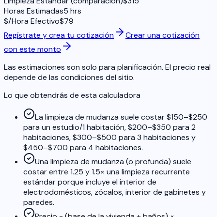
Limpieza Estándar (comparación)
$
315
Horas Estimadas
5
hrs
$/Hora Efectivo
$
79
Regístrate y crea tu cotización
Crear una cotización
con este monto
Las estimaciones son solo para planificación. El precio real
depende de las condiciones del sitio.
Lo que obtendrás de esta calculadora
La limpieza de mudanza suele costar $150–$250
para un estudio/1 habitación, $200–$350 para 2
habitaciones, $300–$500 para 3 habitaciones y
$450–$700 para 4 habitaciones.
Una limpieza de mudanza (o profunda) suele
costar entre 1.25 y 1.5× una limpieza recurrente
estándar porque incluye el interior de
electrodomésticos, zócalos, interior de gabinetes y
paredes.
Precio = (base de la vivienda + baños) ×