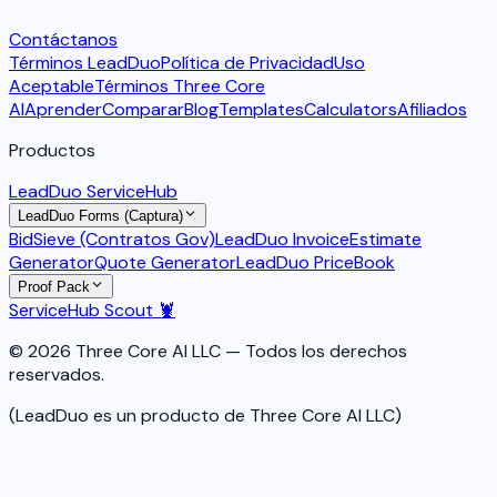
Contáctanos
Términos LeadDuo
Política de Privacidad
Uso
Aceptable
Términos Three Core
AI
Aprender
Comparar
Blog
Templates
Calculators
Afiliados
Productos
LeadDuo ServiceHub
LeadDuo Forms (Captura)
BidSieve (Contratos Gov)
LeadDuo Invoice
Estimate
Generator
Quote Generator
LeadDuo PriceBook
Proof Pack
ServiceHub Scout 🦞
© 2026 Three Core AI LLC — Todos los derechos
reservados.
(LeadDuo es un producto de Three Core AI LLC)