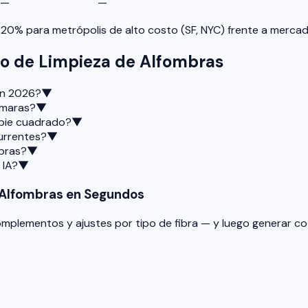
—
—
 ±20% para metrópolis de alto costo (SF, NYC) frente a merc
to de Limpieza de Alfombras
en 2026?
▼
ámaras?
▼
 pie cuadrado?
▼
currentes?
▼
mbras?
▼
 IA?
▼
 Alfombras en Segundos
complementos y ajustes por tipo de fibra — y luego generar c