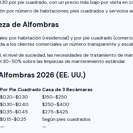
.30 por pie cuadrado, con un precio más bajo por visita en c
ión por número de habitaciones, pies cuadrados y servicios ad
eza de Alfombras
les: por habitación (residencial) y por pie cuadrado (comerci
 da a los clientes comerciales un número transparente y escal
s), el nivel de suciedad, las necesidades de tratamiento de ma
l 30–50% sobre las limpiezas de mantenimiento estándar.
Alfombras 2026 (EE. UU.)
Por Pie Cuadrado
Casa de 3 Recámaras
$0.20–$0.30
$150–$250
$0.30–$0.40
$250–$400
$0.35–$0.45
$275–$425
$0.15–$0.25
Según pies cuadrados
—
—