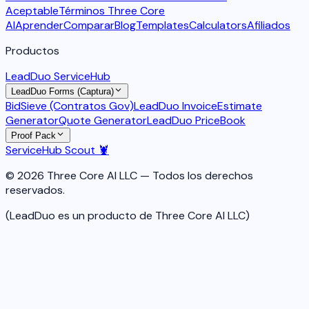
Aceptable
Términos Three Core
AI
Aprender
Comparar
Blog
Templates
Calculators
Afiliados
Productos
LeadDuo ServiceHub
LeadDuo Forms (Captura)
BidSieve (Contratos Gov)
LeadDuo Invoice
Estimate
Generator
Quote Generator
LeadDuo PriceBook
Proof Pack
ServiceHub Scout 🦞
© 2026 Three Core AI LLC — Todos los derechos
reservados.
(LeadDuo es un producto de Three Core AI LLC)