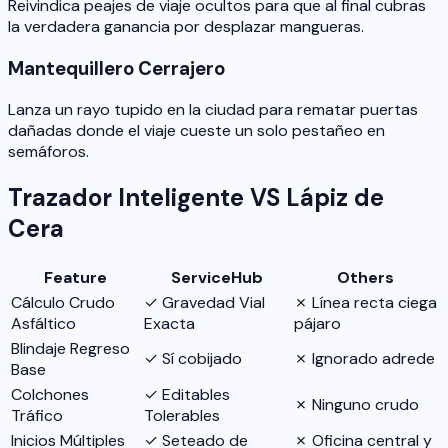
Reivindica peajes de viaje ocultos para que al final cubras
la verdadera ganancia por desplazar mangueras.
Mantequillero Cerrajero
Lanza un rayo tupido en la ciudad para rematar puertas
dañadas donde el viaje cueste un solo pestañeo en
semáforos.
Trazador Inteligente VS Lápiz de
Cera
Feature
ServiceHub
Others
Cálculo Crudo
✓ Gravedad Vial
✗ Línea recta ciega
Asfáltico
Exacta
pájaro
Blindaje Regreso
✓ Sí cobijado
✗ Ignorado adrede
Base
Colchones
✓ Editables
✗ Ninguno crudo
Tráfico
Tolerables
Inicios Múltiples
✓ Seteado de
✗ Oficina central y