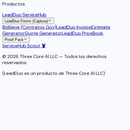
Productos
LeadDuo ServiceHub
LeadDuo Forms (Captura)
BidSieve (Contratos Gov)
LeadDuo Invoice
Estimate
Generator
Quote Generator
LeadDuo PriceBook
Proof Pack
ServiceHub Scout 🦞
© 2026 Three Core AI LLC — Todos los derechos
reservados.
(LeadDuo es un producto de Three Core AI LLC)