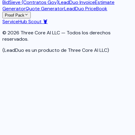
BidSieve (Contratos Gov)
LeadDuo Invoice
Estimate
Generator
Quote Generator
LeadDuo PriceBook
Proof Pack
ServiceHub Scout 🦞
© 2026 Three Core AI LLC — Todos los derechos
reservados.
(LeadDuo es un producto de Three Core AI LLC)