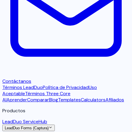
Contáctanos
Términos LeadDuo
Política de Privacidad
Uso
Aceptable
Términos Three Core
AI
Aprender
Comparar
Blog
Templates
Calculators
Afiliados
Productos
LeadDuo ServiceHub
LeadDuo Forms (Captura)