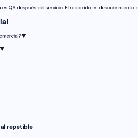
n es QA después del servicio. El recorrido es descubrimiento 
ial
comercial?
▼
▼
al repetible