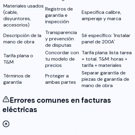
Materiales usados
Registros de
(cable,
Especifica calibre,
garantía e
disyuntores,
amperaje y marca
inspección
accesorios)
Transparencia
Descripción de la
Sé específico: 'Instalar
y prevención
mano de obra
panel de 200A'
de disputas
Concordar con
Tarifa plana: lista tarea
Tarifa plana o
tu modelo de
+ total. T&M: horas ×
T&M
precios
tarifa + materiales
Separar garantía de
Términos de
Proteger a
piezas de garantía de
garantía
ambas partes
mano de obra
Errores comunes en facturas
eléctricas