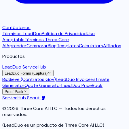
Contáctanos
Términos LeadDuo
Política de Privacidad
Uso
Aceptable
Términos Three Core
AI
Aprender
Comparar
Blog
Templates
Calculators
Afiliados
Productos
LeadDuo ServiceHub
LeadDuo Forms (Captura)
BidSieve (Contratos Gov)
LeadDuo Invoice
Estimate
Generator
Quote Generator
LeadDuo PriceBook
Proof Pack
ServiceHub Scout 🦞
© 2026 Three Core AI LLC — Todos los derechos
reservados.
(LeadDuo es un producto de Three Core AI LLC)