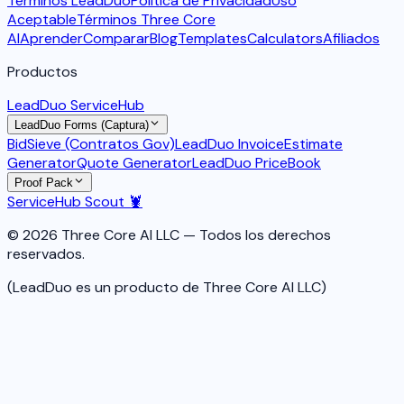
Términos LeadDuo
Política de Privacidad
Uso
Aceptable
Términos Three Core
AI
Aprender
Comparar
Blog
Templates
Calculators
Afiliados
Productos
LeadDuo ServiceHub
LeadDuo Forms (Captura)
BidSieve (Contratos Gov)
LeadDuo Invoice
Estimate
Generator
Quote Generator
LeadDuo PriceBook
Proof Pack
ServiceHub Scout 🦞
© 2026 Three Core AI LLC — Todos los derechos
reservados.
(LeadDuo es un producto de Three Core AI LLC)