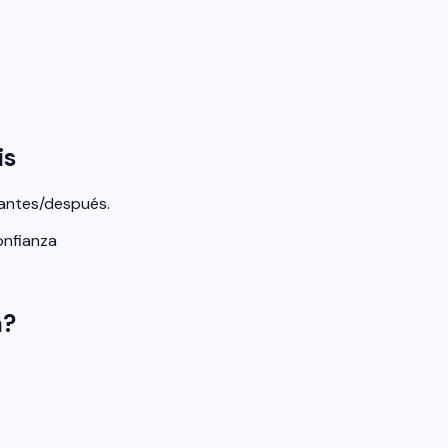
is
 antes/después.
onfianza
a?