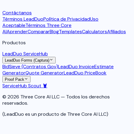
Contáctanos
Términos LeadDuo
Política de Privacidad
Uso
Aceptable
Términos Three Core
AI
Aprender
Comparar
Blog
Templates
Calculators
Afiliados
Productos
LeadDuo ServiceHub
LeadDuo Forms (Captura)
BidSieve (Contratos Gov)
LeadDuo Invoice
Estimate
Generator
Quote Generator
LeadDuo PriceBook
Proof Pack
ServiceHub Scout 🦞
© 2026 Three Core AI LLC — Todos los derechos
reservados.
(LeadDuo es un producto de Three Core AI LLC)