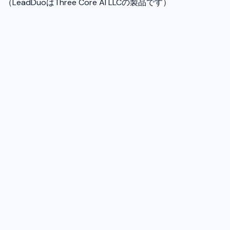
（LeadDuoはThree Core AI LLCの製品です）