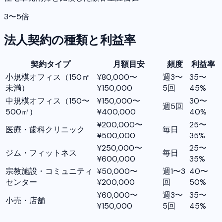
3〜5倍
法人契約の種類と利益率
契約タイプ
月額目安
頻度
利益率
小規模オフィス（150㎡
¥80,000〜
週3〜
35〜
未満）
¥150,000
5回
45%
中規模オフィス（150〜
¥150,000〜
30〜
週5回
500㎡）
¥400,000
40%
¥200,000〜
25〜
医療・歯科クリニック
毎日
¥500,000
35%
¥250,000〜
25〜
ジム・フィットネス
毎日
¥600,000
35%
宗教施設・コミュニティ
¥50,000〜
週1〜3
40〜
センター
¥200,000
回
50%
¥60,000〜
週3〜
35〜
小売・店舗
¥150,000
5回
45%