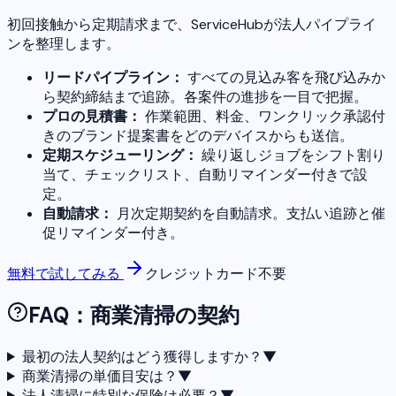
初回接触から定期請求まで、ServiceHubが法人パイプライ
ンを整理します。
リードパイプライン：
すべての見込み客を飛び込みか
ら契約締結まで追跡。各案件の進捗を一目で把握。
プロの見積書：
作業範囲、料金、ワンクリック承認付
きのブランド提案書をどのデバイスからも送信。
定期スケジューリング：
繰り返しジョブをシフト割り
当て、チェックリスト、自動リマインダー付きで設
定。
自動請求：
月次定期契約を自動請求。支払い追跡と催
促リマインダー付き。
無料で試してみる
クレジットカード不要
FAQ：商業清掃の契約
最初の法人契約はどう獲得しますか？
▼
商業清掃の単価目安は？
▼
法人清掃に特別な保険は必要？
▼