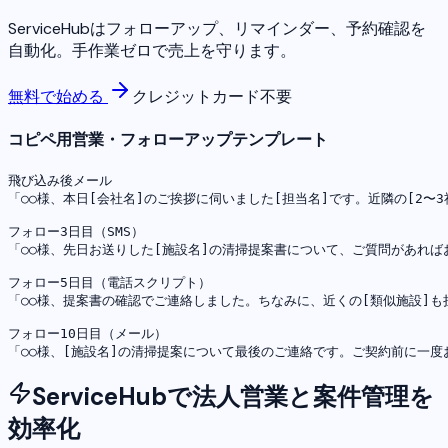
ServiceHubはフォローアップ、リマインダー、予約確認を
自動化。手作業ゼロで売上を守ります。
無料で始める
クレジットカード不要
コピペ用営業・フォローアップテンプレート
飛び込み後メール

「○○様、本日[会社名]のご挨拶に伺いました[担当名]です。近隣の[2
フォロー3日目（SMS）

「○○様、先日お送りした[施設名]の清掃提案書について、ご質問があれば
フォロー5日目（電話スクリプト）

「○○様、提案書の確認でご連絡しました。ちなみに、近くの[類似施設]も
フォロー10日目（メール）

「○○様、[施設名]の清掃提案について最後のご連絡です。ご契約前に一
ServiceHubで法人営業と案件管理を
効率化