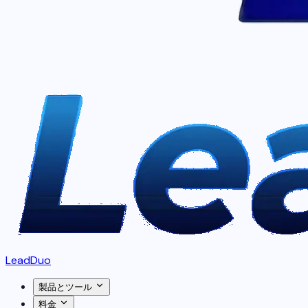
LeadDuo
製品とツール
料金