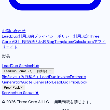
お問い合わせ
LeadDuo利用規約
プライバシーポリシー
利用規定
Three
Core AI利用規約
学ぶ
比較
Blog
Templates
Calculators
アフィ
リエイト
製品
LeadDuo ServiceHub
LeadDuo Forms（リード獲得）
BidSieve（政府契約）
LeadDuo Invoice
Estimate
Generator
Quote Generator
LeadDuo PriceBook
Proof Pack
ServiceHub Scout 🦞
© 2026 Three Core AI LLC — 無断転載を禁じます。