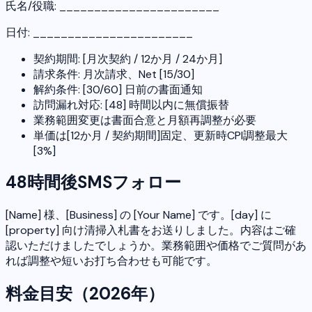
氏名/役職: _______________________
日付: _______________________
契約期間: [月次契約 / 12か月 / 24か月]
請求条件: 月次請求、Net [15/30]
解約条件: [30/60] 日前の書面通知
訪問漏れ対応: [48] 時間以内に無償振替
業務範囲変更は書面合意と月額再調整が必要
単価は[12か月 / 契約期間]固定、更新時CPI調整最大
[3%]
48時間後SMSフォロー
[Name] 様、[Business] の [Your Name] です。[day] に
[property] 向け清掃入札書をお送りしました。内容はご確
認いただけましたでしょうか。業務範囲や価格でご質問があ
れば調整や短いお打ち合わせも可能です。
料金目安（2026年）