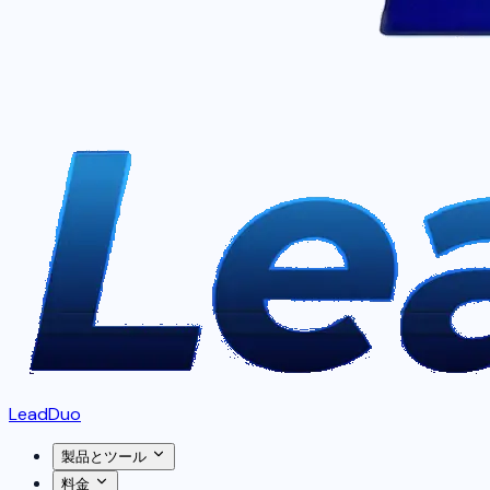
LeadDuo
製品とツール
料金