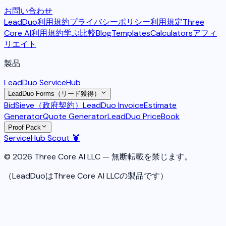
お問い合わせ
LeadDuo利用規約
プライバシーポリシー
利用規定
Three
Core AI利用規約
学ぶ
比較
Blog
Templates
Calculators
アフィ
リエイト
製品
LeadDuo ServiceHub
LeadDuo Forms（リード獲得）
BidSieve（政府契約）
LeadDuo Invoice
Estimate
Generator
Quote Generator
LeadDuo PriceBook
Proof Pack
ServiceHub Scout 🦞
© 2026 Three Core AI LLC — 無断転載を禁じます。
（LeadDuoはThree Core AI LLCの製品です）