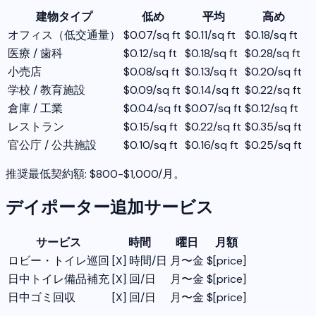
建物タイプ
低め
平均
高め
オフィス（低交通量）
$0.07/sq ft
$0.11/sq ft
$0.18/sq ft
医療 / 歯科
$0.12/sq ft
$0.18/sq ft
$0.28/sq ft
小売店
$0.08/sq ft
$0.13/sq ft
$0.20/sq ft
学校 / 教育施設
$0.09/sq ft
$0.14/sq ft
$0.22/sq ft
倉庫 / 工業
$0.04/sq ft
$0.07/sq ft
$0.12/sq ft
レストラン
$0.15/sq ft
$0.22/sq ft
$0.35/sq ft
官公庁 / 公共施設
$0.10/sq ft
$0.16/sq ft
$0.25/sq ft
推奨最低契約額: $800-$1,000/月。
デイポーター追加サービス
サービス
時間
曜日
月額
ロビー・トイレ巡回
[X] 時間/日
月〜金
$[price]
日中トイレ備品補充
[X] 回/日
月〜金
$[price]
日中ゴミ回収
[X] 回/日
月〜金
$[price]