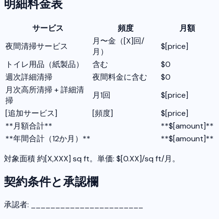
明細料金表
サービス
頻度
月額
月〜金（[X]回/
夜間清掃サービス
$[price]
月）
トイレ用品（紙製品）
含む
$0
週次詳細清掃
夜間料金に含む
$0
月次高所清掃 + 詳細清
月1回
$[price]
掃
[追加サービス]
[頻度]
$[price]
**月額合計**
**$[amount]**
**年間合計（12か月）**
**$[amount]**
対象面積 約[X,XXX] sq ft。単価: $[0.XX]/sq ft/月。
契約条件と承認欄
承認者: _______________________