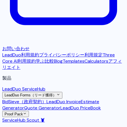
お問い合わせ
LeadDuo利用規約
プライバシーポリシー
利用規定
Three
Core AI利用規約
学ぶ
比較
Blog
Templates
Calculators
アフィ
リエイト
製品
LeadDuo ServiceHub
LeadDuo Forms（リード獲得）
BidSieve（政府契約）
LeadDuo Invoice
Estimate
Generator
Quote Generator
LeadDuo PriceBook
Proof Pack
ServiceHub Scout 🦞