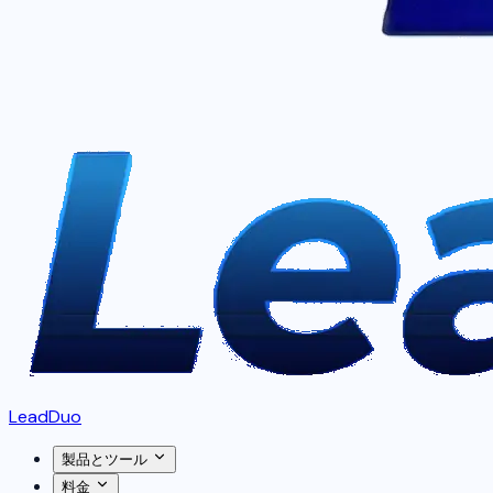
LeadDuo
製品とツール
料金