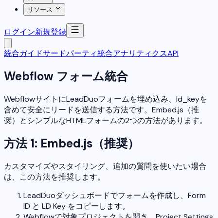
リソース
ログイン
新規登録
統合ガイド
サードパーティ統合
アナリティクス
API
Webflow フォーム統合
WebflowサイトにLeadDuoフォームを埋め込み、ld_keyを
含めて安全にリードを送信する方法です。Embed.js（推
奨）とシンプルなHTMLフォームの2つの方法があります。
方法 1: Embed.js（推奨）
カスタマイズやスタイリング、追加の質問を使いたい場合
は、この方法を推奨します。
LeadDuoダッシュボードでフォームを作成し、Form
ID と LD Key をコピーします。
Webflowで対象プロジェクトを開き、Project Settings