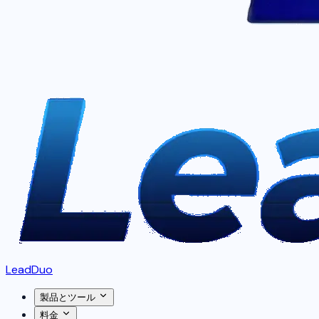
LeadDuo
製品とツール
料金