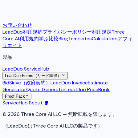
お問い合わせ
LeadDuo利用規約
プライバシーポリシー
利用規定
Three
Core AI利用規約
学ぶ
比較
Blog
Templates
Calculators
アフィ
リエイト
製品
LeadDuo ServiceHub
LeadDuo Forms（リード獲得）
BidSieve（政府契約）
LeadDuo Invoice
Estimate
Generator
Quote Generator
LeadDuo PriceBook
Proof Pack
ServiceHub Scout 🦞
© 2026 Three Core AI LLC — 無断転載を禁じます。
（LeadDuoはThree Core AI LLCの製品です）