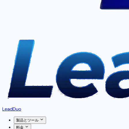
LeadDuo
製品とツール
料金