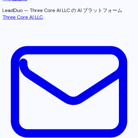
LeadDuo — Three Core AI LLC の AI プラットフォーム
Three Core AI LLC
.