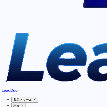
LeadDuo
製品とツール
料金