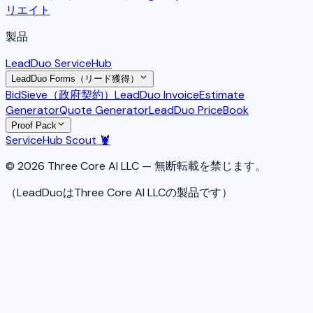
リエイト
製品
LeadDuo ServiceHub
LeadDuo Forms（リード獲得）
BidSieve（政府契約）
LeadDuo Invoice
Estimate
Generator
Quote Generator
LeadDuo PriceBook
Proof Pack
ServiceHub Scout 🦞
© 2026 Three Core AI LLC — 無断転載を禁じます。
（LeadDuoはThree Core AI LLCの製品です）