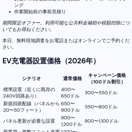
ング
作業開始前の事前見積り
期間限定オファー。利用可能な公共料金補助や税額控除につ
いてもお尋ねください。
本日、無料現地調査をお電話またはオンラインでご予約くだ
さい。
EV充電器設置価格（2026年）
キャンペーン価格
シナリオ
通常価格
（100ドル割引）
標準設置（近くに既存の
400〜
300〜550ドル
240V回路あり）
650ドル
新規回路配線（パネルから
650〜
550〜800ドル
20〜50フィート）
900ドル
900〜
パネル更新が必要な設置
800〜1,100ドル
1,200ドル
商業用・複数ユニット充電
1,200〜