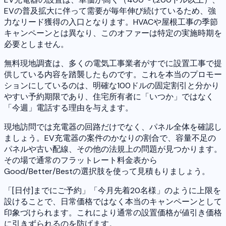
EVの普及拡大に伴って需要が毎年伸び続けているため、強
力なリード獲得の入口となります。HVACや屋根工事の季節
キャンペーンとは異なり、このオファーは特定の実施時期を
必要としません。
無料現地調査は、多くの電気工事業者がすでに設置工事で提
供している内容を踏襲したものです。これを本当のプロモー
ションにしているのは、明確な100ドルの固定割引と分かり
やすい予約期限であり、住宅所有者に「いつか」ではなく
「今週」電話する理由を与えます。
現地訪問では充電器の回路だけでなく、パネル全体を確認し
ましょう。EV充電器の案件のかなりの割合で、容量不足の
パネルや古い配線、その他の法規上の問題が見つかります。
その場で通常のフラットレート料金表から
Good/Better/Bestの選択肢を使って見積もりましょう。
「[日付]までにご予約」「今月先着20名様」のように上限を
設けることで、日常価格ではなく本当のキャンペーンとして
印象づけられます。これにより通常の設置価格が値引き価格
に引きずられるのを防げます。