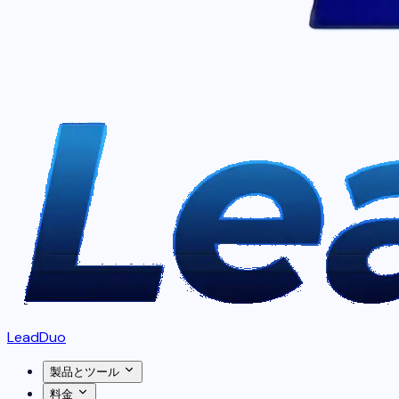
LeadDuo
製品とツール
料金