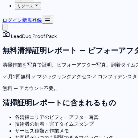
リソース
ログイン
新規登録
LeadDuo Proof Pack
無料清掃証明レポート — ビフォーアフ
清掃作業を写真で証明。ビフォーアフター写真、到着タイム
✓
月2回無料
·
✓
マジックリンクアクセス
·
✓
コンフィデンスタ
無料 — アカウント不要。
清掃証明レポートに含まれるもの
各清掃エリアのビフォーアフター写真
技術者の到着・完了タイムスタンプ
サービス種類と作業メモ
お客様がいつでも閲覧できるマジックリンク