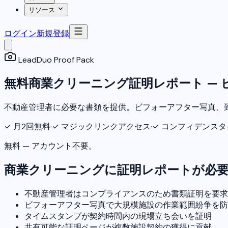
リソース
ログイン
新規登録
LeadDuo Proof Pack
無料商業クリーニング証明レポート — 
不動産管理者に必要な書類を提供。ビフォーアフター写真、
✓
月2回無料
·
✓
マジックリンクアクセス
·
✓
コンフィデンスタ
無料 — アカウント不要。
商業クリーニングに証明レポートが必
不動産管理者はコンプライアンスのため書類証明を要求
ビフォーアフター写真で大規模施設の作業範囲紛争を防
タイムスタンプが契約時間内の現場立ち会いを証明
共有可能な証明ページが複数施設契約の獲得に貢献