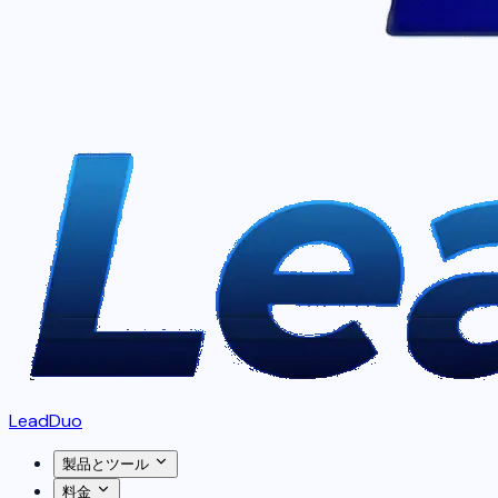
LeadDuo
製品とツール
料金