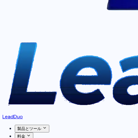
LeadDuo
製品とツール
料金