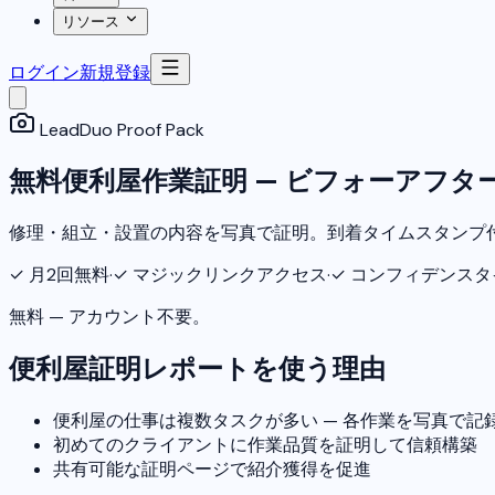
リソース
ログイン
新規登録
LeadDuo Proof Pack
無料便利屋作業証明 — ビフォーアフタ
修理・組立・設置の内容を写真で証明。到着タイムスタンプ
✓
月2回無料
·
✓
マジックリンクアクセス
·
✓
コンフィデンスタ
無料 — アカウント不要。
便利屋証明レポートを使う理由
便利屋の仕事は複数タスクが多い — 各作業を写真で記
初めてのクライアントに作業品質を証明して信頼構築
共有可能な証明ページで紹介獲得を促進