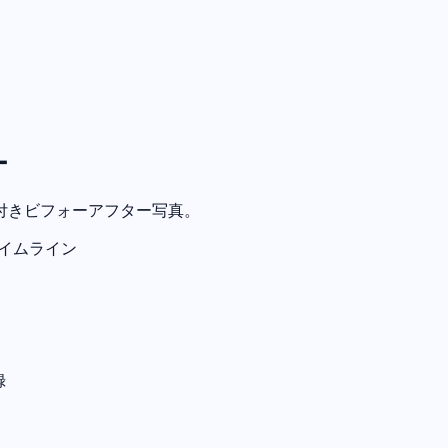
ー
付きビフォーアフター写真。
イムライン
録