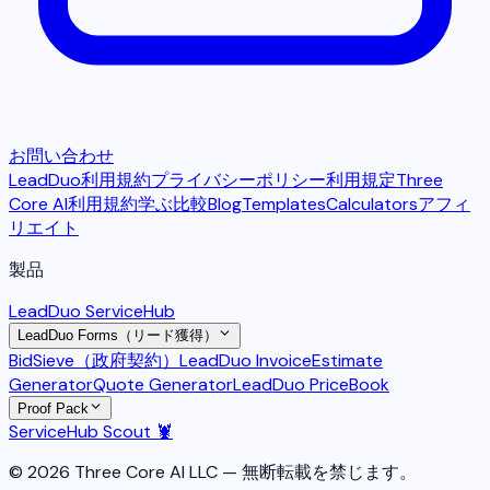
お問い合わせ
LeadDuo利用規約
プライバシーポリシー
利用規定
Three
Core AI利用規約
学ぶ
比較
Blog
Templates
Calculators
アフィ
リエイト
製品
LeadDuo ServiceHub
LeadDuo Forms（リード獲得）
BidSieve（政府契約）
LeadDuo Invoice
Estimate
Generator
Quote Generator
LeadDuo PriceBook
Proof Pack
ServiceHub Scout 🦞
© 2026 Three Core AI LLC — 無断転載を禁じます。