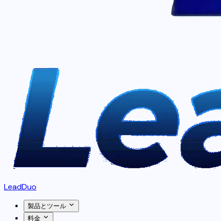
LeadDuo
製品とツール
料金