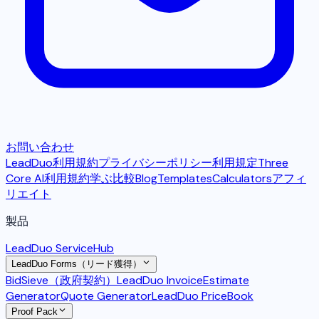
お問い合わせ
LeadDuo利用規約
プライバシーポリシー
利用規定
Three
Core AI利用規約
学ぶ
比較
Blog
Templates
Calculators
アフィ
リエイト
製品
LeadDuo ServiceHub
LeadDuo Forms（リード獲得）
BidSieve（政府契約）
LeadDuo Invoice
Estimate
Generator
Quote Generator
LeadDuo PriceBook
Proof Pack