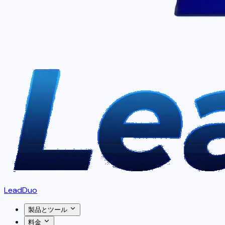
LeadDuo
製品とツール
料金