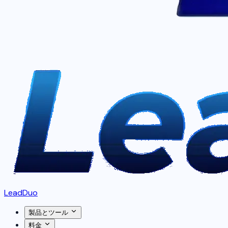
LeadDuo
製品とツール
料金