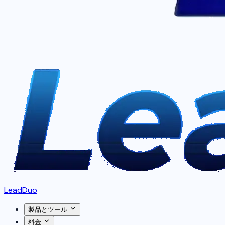
LeadDuo
製品とツール
料金