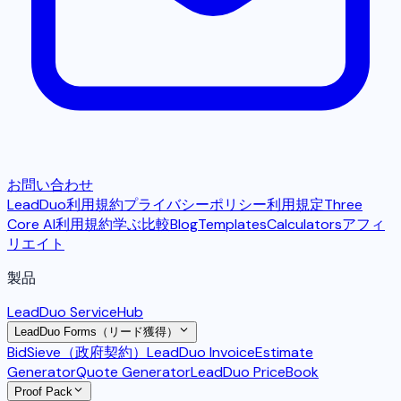
お問い合わせ
LeadDuo利用規約
プライバシーポリシー
利用規定
Three
Core AI利用規約
学ぶ
比較
Blog
Templates
Calculators
アフィ
リエイト
製品
LeadDuo ServiceHub
LeadDuo Forms（リード獲得）
BidSieve（政府契約）
LeadDuo Invoice
Estimate
Generator
Quote Generator
LeadDuo PriceBook
Proof Pack