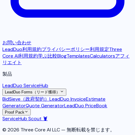
お問い合わせ
LeadDuo利用規約
プライバシーポリシー
利用規定
Three
Core AI利用規約
学ぶ
比較
Blog
Templates
Calculators
アフィ
リエイト
製品
LeadDuo ServiceHub
LeadDuo Forms（リード獲得）
BidSieve（政府契約）
LeadDuo Invoice
Estimate
Generator
Quote Generator
LeadDuo PriceBook
Proof Pack
ServiceHub Scout 🦞
© 2026 Three Core AI LLC — 無断転載を禁じます。