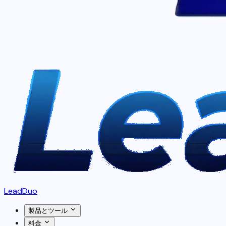
LeadDuo
製品とツール
料金