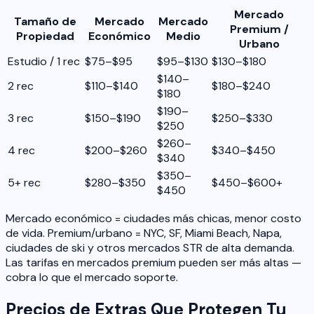
Mercado
Tamaño de
Mercado
Mercado
Premium /
Propiedad
Económico
Medio
Urbano
Estudio / 1 rec
$75–$95
$95–$130
$130–$180
$140–
2 rec
$110–$140
$180–$240
$180
$190–
3 rec
$150–$190
$250–$330
$250
$260–
4 rec
$200–$260
$340–$450
$340
$350–
5+ rec
$280–$350
$450–$600+
$450
Mercado económico = ciudades más chicas, menor costo
de vida. Premium/urbano = NYC, SF, Miami Beach, Napa,
ciudades de ski y otros mercados STR de alta demanda.
Las tarifas en mercados premium pueden ser más altas —
cobra lo que el mercado soporte.
Precios de Extras Que Protegen Tu