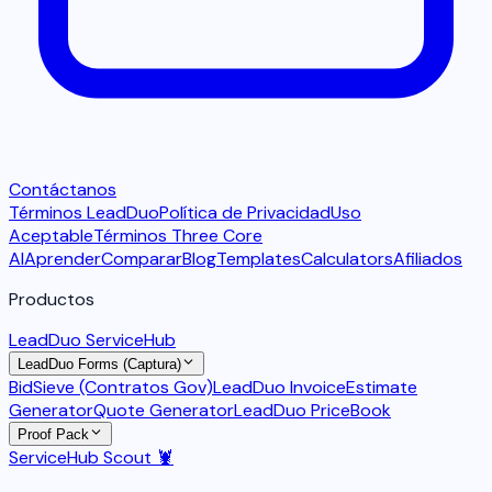
Contáctanos
Términos LeadDuo
Política de Privacidad
Uso
Aceptable
Términos Three Core
AI
Aprender
Comparar
Blog
Templates
Calculators
Afiliados
Productos
LeadDuo ServiceHub
LeadDuo Forms (Captura)
BidSieve (Contratos Gov)
LeadDuo Invoice
Estimate
Generator
Quote Generator
LeadDuo PriceBook
Proof Pack
ServiceHub Scout 🦞