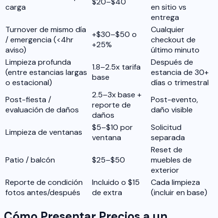
$20–$40
carga
en sitio vs
entrega
Turnover de mismo día
Cualquier
+$30–$50 o
/ emergencia (<4hr
checkout de
+25%
aviso)
último minuto
Limpieza profunda
Después de
1.8–2.5x tarifa
(entre estancias largas
estancia de 30+
base
o estacional)
días o trimestral
2.5–3x base +
Post-fiesta /
Post-evento,
reporte de
evaluación de daños
daño visible
daños
$5–$10 por
Solicitud
Limpieza de ventanas
ventana
separada
Reset de
Patio / balcón
$25–$50
muebles de
exterior
Reporte de condición
Incluido o $15
Cada limpieza
fotos antes/después
de extra
(incluir en base)
Cómo Presentar Precios a un