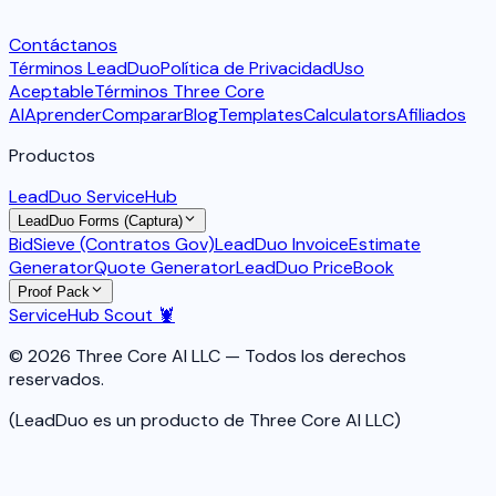
Contáctanos
Términos LeadDuo
Política de Privacidad
Uso
Aceptable
Términos Three Core
AI
Aprender
Comparar
Blog
Templates
Calculators
Afiliados
Productos
LeadDuo ServiceHub
LeadDuo Forms (Captura)
BidSieve (Contratos Gov)
LeadDuo Invoice
Estimate
Generator
Quote Generator
LeadDuo PriceBook
Proof Pack
ServiceHub Scout 🦞
© 2026 Three Core AI LLC — Todos los derechos
reservados.
(LeadDuo es un producto de Three Core AI LLC)