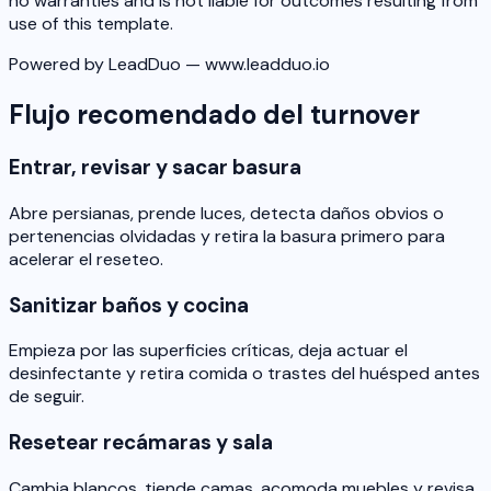
no warranties and is not liable for outcomes resulting from
use of this template.
Powered by LeadDuo — www.leadduo.io
Flujo recomendado del turnover
Entrar, revisar y sacar basura
Abre persianas, prende luces, detecta daños obvios o
pertenencias olvidadas y retira la basura primero para
acelerar el reseteo.
Sanitizar baños y cocina
Empieza por las superficies críticas, deja actuar el
desinfectante y retira comida o trastes del huésped antes
de seguir.
Resetear recámaras y sala
Cambia blancos, tiende camas, acomoda muebles y revisa