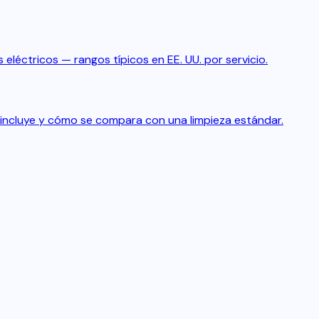
 eléctricos — rangos típicos en EE. UU. por servicio.
incluye y cómo se compara con una limpieza estándar.