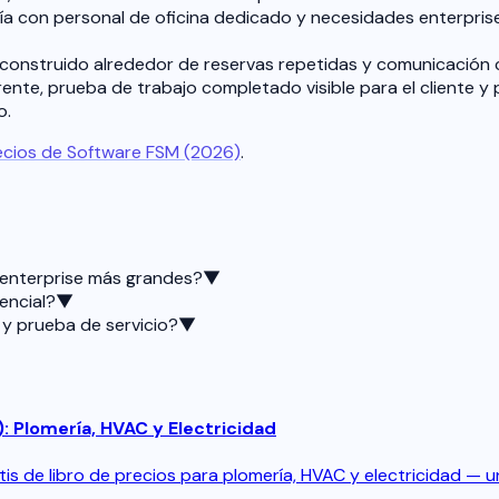
a con personal de oficina dedicado y necesidades enterprise 
io construido alrededor de reservas repetidas y comunicación c
rrente, prueba de trabajo completado visible para el cliente 
o.
ecios de Software FSM (2026)
.
o enterprise más grandes?
▼
encial?
▼
 y prueba de servicio?
▼
: Plomería, HVAC y Electricidad
is de libro de precios para plomería, HVAC y electricidad — un