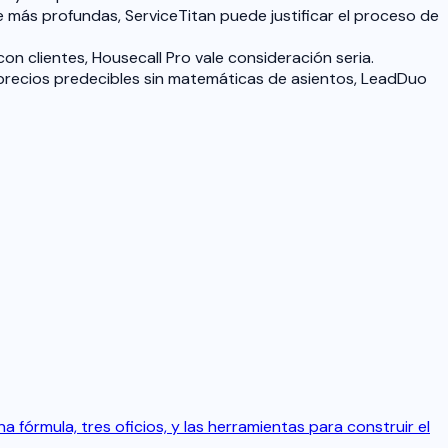
más profundas, ServiceTitan puede justificar el proceso de
on clientes, Housecall Pro vale consideración seria.
y precios predecibles sin matemáticas de asientos, LeadDuo
a fórmula, tres oficios, y las herramientas para construir el