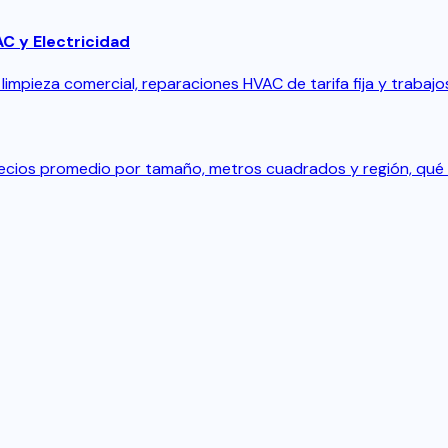
C y Electricidad
impieza comercial, reparaciones HVAC de tarifa fija y trabajos
recios promedio por tamaño, metros cuadrados y región, qué 