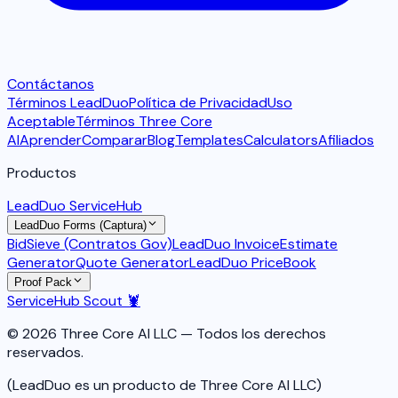
Contáctanos
Términos LeadDuo
Política de Privacidad
Uso
Aceptable
Términos Three Core
AI
Aprender
Comparar
Blog
Templates
Calculators
Afiliados
Productos
LeadDuo ServiceHub
LeadDuo Forms (Captura)
BidSieve (Contratos Gov)
LeadDuo Invoice
Estimate
Generator
Quote Generator
LeadDuo PriceBook
Proof Pack
ServiceHub Scout 🦞
© 2026 Three Core AI LLC — Todos los derechos
reservados.
(LeadDuo es un producto de Three Core AI LLC)