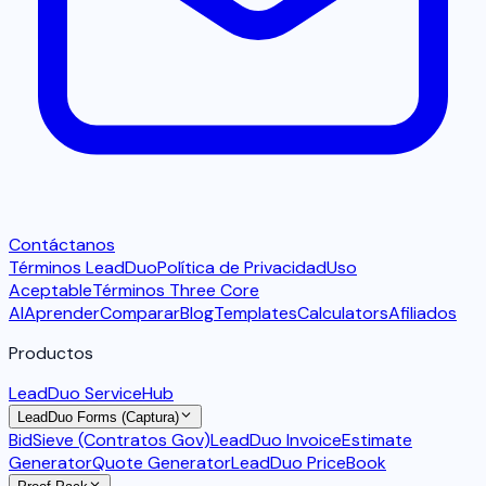
Contáctanos
Términos LeadDuo
Política de Privacidad
Uso
Aceptable
Términos Three Core
AI
Aprender
Comparar
Blog
Templates
Calculators
Afiliados
Productos
LeadDuo ServiceHub
LeadDuo Forms (Captura)
BidSieve (Contratos Gov)
LeadDuo Invoice
Estimate
Generator
Quote Generator
LeadDuo PriceBook