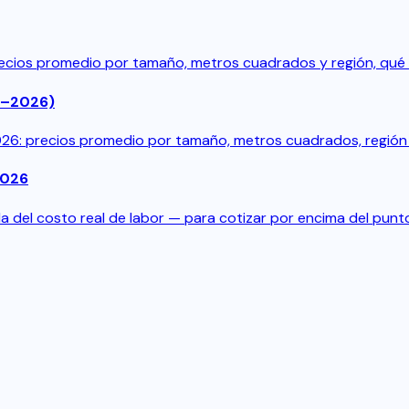
recios promedio por tamaño, metros cuadrados y región, qué 
5–2026)
6: precios promedio por tamaño, metros cuadrados, región y
2026
ula del costo real de labor — para cotizar por encima del punto