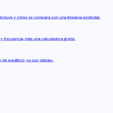
incluye y cómo se compara con una limpieza estándar.
 frecuencia, más una calculadora gratis.
 de equilibrio, no por debajo.