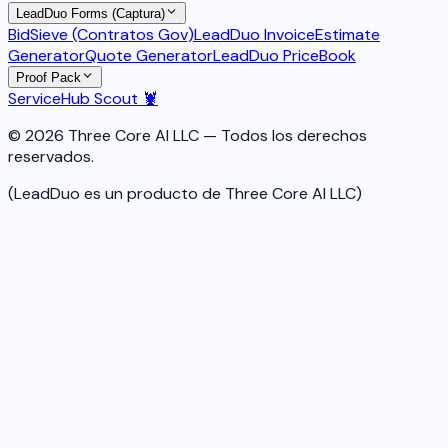
LeadDuo Forms (Captura)
BidSieve (Contratos Gov)
LeadDuo Invoice
Estimate
Generator
Quote Generator
LeadDuo PriceBook
Proof Pack
ServiceHub Scout 🦞
© 2026 Three Core AI LLC — Todos los derechos
reservados.
(LeadDuo es un producto de Three Core AI LLC)