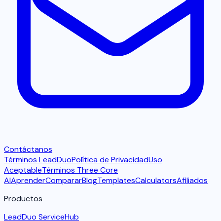
Contáctanos
Términos LeadDuo
Política de Privacidad
Uso
Aceptable
Términos Three Core
AI
Aprender
Comparar
Blog
Templates
Calculators
Afiliados
Productos
LeadDuo ServiceHub