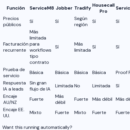
Housecall
Función
ServiceM8
Jobber
Tradify
Servi
Pro
Precios
Según
Sí
Sí
Sí
Sí
públicos
región
Más
limitada
Facturación
para
Más
Sí
Sí
Sí
recurrente
workflows
limitada
tipo
contrato
Prueba de
Básica
Básica
Básica
Básica
Proof 
servicio
Respuesta
Sin gran
Limitada
No
Limitada
Sí
IA a leads
flujo de IA
Encaje
Más
Fuerte
Fuerte
Más débil
Más dé
AU/NZ
débil
Encaje EE.
Mixto
Fuerte
Mixto
Fuerte
Fuerte
UU.
Want this running automatically?