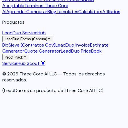
Aceptable
Términos Three Core
AI
Aprender
Comparar
Blog
Templates
Calculators
Afiliados
Productos
LeadDuo ServiceHub
LeadDuo Forms (Captura)
BidSieve (Contratos Gov)
LeadDuo Invoice
Estimate
Generator
Quote Generator
LeadDuo PriceBook
Proof Pack
ServiceHub Scout 🦞
© 2026 Three Core AI LLC — Todos los derechos
reservados.
(LeadDuo es un producto de Three Core AI LLC)