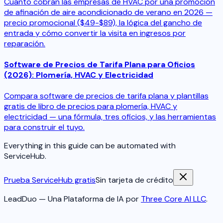
Cuánto cobran las empresas de HVAC por una promoción
de afinación de aire acondicionado de verano en 2026 —
precio promocional ($49-$89), la lógica del gancho de
entrada y cómo convertir la visita en ingresos por
reparación.
Software de Precios de Tarifa Plana para Oficios
(2026): Plomería, HVAC y Electricidad
Compara software de precios de tarifa plana y plantillas
gratis de libro de precios para plomería, HVAC y
electricidad — una fórmula, tres oficios, y las herramientas
para construir el tuyo.
Everything in this guide can be automated with
ServiceHub.
Prueba ServiceHub gratis
Sin tarjeta de crédito
LeadDuo — Una Plataforma de IA por
Three Core AI LLC
.