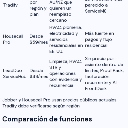
por
AU/NZ que
Tradify
parecido a
región y
quieren un
ServiceM8
plan
reemplazo
cercano
HVAC, plomería,
electricidad y
Más fuerte en
Housecall
Desde
servicios
pagos y flujo
Pro
$59/mes
residenciales en
residencial
EE. UU.
Sin precio por
Limpieza, HVAC,
asiento dentro de
STR y
LeadDuo
Desde
límites, Proof Pack,
operaciones
ServiceHub
$49/mes
facturación
con evidencia y
recurrente y AI
recurrencia
FrontDesk
Jobber y Housecall Pro usan precios públicos actuales.
Tradify debe verificarse según región.
Comparación de funciones