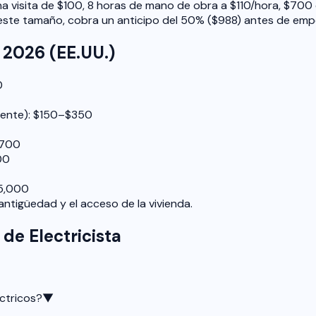
na visita de $100, 8 horas de mano de obra a $110/hora, $70
 este tamaño, cobra un anticipo del 50% ($988) antes de emp
s 2026 (EE.UU.)
0
stente): $150–$350
$700
00
15,000
ntigüedad y el acceso de la vivienda.
de Electricista
ctricos?
▼