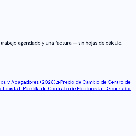
 trabajo agendado y una factura — sin hojas de cálculo.
tos y Apagadores (2026)
📝
Precio de Cambio de Centro de
ctricista
📄
Plantilla de Contrato de Electricista
🔗
Generador