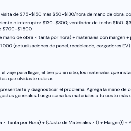
 de visita de $75–$150 más $50–$130/hora de mano de obra, c
orriente o interruptor $130–$300; ventilador de techo $150–$
co $700–$1,500.
 de mano de obra × tarifa por hora) + materiales con margen +
,000 (actualizaciones de panel, recableado, cargadores EV) p
viaje para llegar, el tiempo en sitio, los materiales que inst
tes que olvidaste cobrar.
presentarte y diagnosticar el problema. Agrega la mano de obr
y gastos generales. Luego suma los materiales a tu costo más 
a × Tarifa por Hora) + (Costo de Materiales × (1 + Margen)) + 