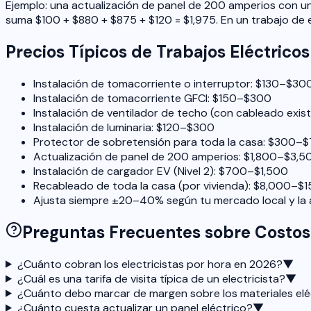
Ejemplo: una actualización de panel de 200 amperios con u
suma $100 + $880 + $875 + $120 = $1,975. En un trabajo de
Precios Típicos de Trabajos Eléctrico
Instalación de tomacorriente o interruptor: $130–$30
Instalación de tomacorriente GFCI: $150–$300
Instalación de ventilador de techo (con cableado exi
Instalación de luminaria: $120–$300
Protector de sobretensión para toda la casa: $300–
Actualización de panel de 200 amperios: $1,800–$3,5
Instalación de cargador EV (Nivel 2): $700–$1,500
Recableado de toda la casa (por vivienda): $8,000–$
Ajusta siempre ±20–40% según tu mercado local y la a
Preguntas Frecuentes sobre Costos 
¿Cuánto cobran los electricistas por hora en 2026?
▼
¿Cuál es una tarifa de visita típica de un electricista?
▼
¿Cuánto debo marcar de margen sobre los materiales elé
¿Cuánto cuesta actualizar un panel eléctrico?
▼