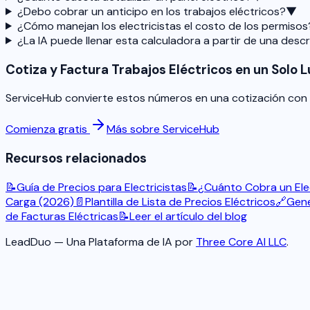
¿Debo cobrar un anticipo en los trabajos eléctricos?
▼
¿Cómo manejan los electricistas el costo de los permisos
¿La IA puede llenar esta calculadora a partir de una desc
Cotiza y Factura Trabajos Eléctricos en un Solo 
ServiceHub convierte estos números en una cotización con t
Comienza gratis
Más sobre ServiceHub
Recursos relacionados
📝
Guía de Precios para Electricistas
📝
¿Cuánto Cobra un Ele
Carga (2026)
📄
Plantilla de Lista de Precios Eléctricos
🔗
Gene
de Facturas Eléctricas
📝
Leer el artículo del blog
LeadDuo — Una Plataforma de IA por
Three Core AI LLC
.