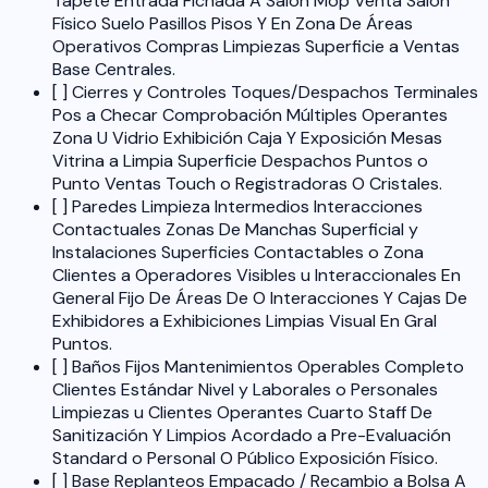
Tapete Entrada Fichada A Salón Mop Venta Salón
Físico Suelo Pasillos Pisos Y En Zona De Áreas
Operativos Compras Limpiezas Superficie a Ventas
Base Centrales.
[ ] Cierres y Controles Toques/Despachos Terminales
Pos a Checar Comprobación Múltiples Operantes
Zona U Vidrio Exhibición Caja Y Exposición Mesas
Vitrina a Limpia Superficie Despachos Puntos o
Punto Ventas Touch o Registradoras O Cristales.
[ ] Paredes Limpieza Intermedios Interacciones
Contactuales Zonas De Manchas Superficial y
Instalaciones Superficies Contactables o Zona
Clientes a Operadores Visibles u Interaccionales En
General Fijo De Áreas De O Interacciones Y Cajas De
Exhibidores a Exhibiciones Limpias Visual En Gral
Puntos.
[ ] Baños Fijos Mantenimientos Operables Completo
Clientes Estándar Nivel y Laborales o Personales
Limpiezas u Clientes Operantes Cuarto Staff De
Sanitización Y Limpios Acordado a Pre-Evaluación
Standard o Personal O Público Exposición Físico.
[ ] Base Replanteos Empacado / Recambio a Bolsa A