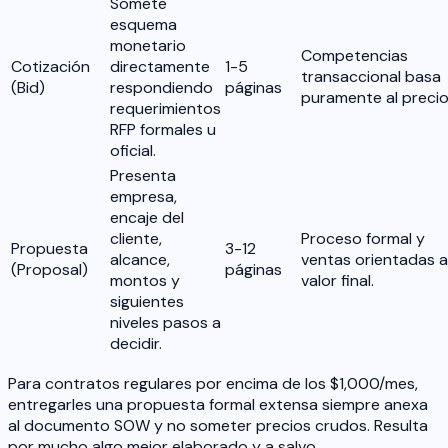
Somete
esquema
monetario
Competencias
Cotización
directamente
1-5
transaccional basa
(Bid)
respondiendo
páginas
puramente al precio
requerimientos
RFP formales u
oficial.
Presenta
empresa,
encaje del
cliente,
Proceso formal y
Propuesta
3-12
alcance,
ventas orientadas a
(Proposal)
páginas
montos y
valor final.
siguientes
niveles pasos a
decidir.
Para contratos regulares por encima de los $1,000/mes,
entregarles una propuesta formal extensa siempre anexa
al documento SOW y no someter precios crudos. Resulta
por mucho algo mejor elaborado y a salvo.