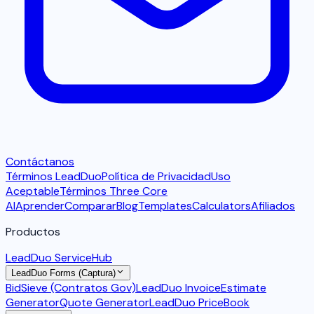
Contáctanos
Términos LeadDuo
Política de Privacidad
Uso
Aceptable
Términos Three Core
AI
Aprender
Comparar
Blog
Templates
Calculators
Afiliados
Productos
LeadDuo ServiceHub
LeadDuo Forms (Captura)
BidSieve (Contratos Gov)
LeadDuo Invoice
Estimate
Generator
Quote Generator
LeadDuo PriceBook