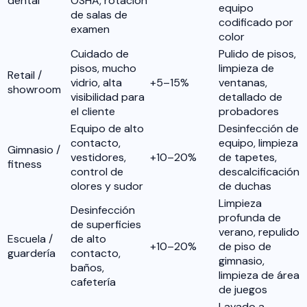
dental
OSHA, rotación
equipo
de salas de
codificado por
examen
color
Cuidado de
Pulido de pisos,
pisos, mucho
limpieza de
Retail /
vidrio, alta
+5–15%
ventanas,
showroom
visibilidad para
detallado de
el cliente
probadores
Equipo de alto
Desinfección de
contacto,
equipo, limpieza
Gimnasio /
vestidores,
+10–20%
de tapetes,
fitness
control de
descalcificación
olores y sudor
de duchas
Limpieza
Desinfección
profunda de
de superficies
verano, repulido
Escuela /
de alto
+10–20%
de piso de
guardería
contacto,
gimnasio,
baños,
limpieza de área
cafetería
de juegos
Lavado a