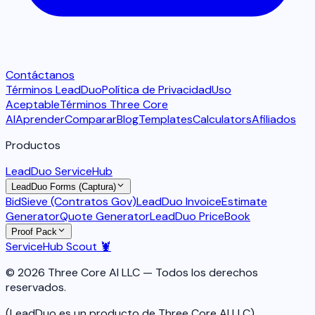
Contáctanos
Términos LeadDuo
Política de Privacidad
Uso
Aceptable
Términos Three Core
AI
Aprender
Comparar
Blog
Templates
Calculators
Afiliados
Productos
LeadDuo ServiceHub
LeadDuo Forms (Captura)
BidSieve (Contratos Gov)
LeadDuo Invoice
Estimate
Generator
Quote Generator
LeadDuo PriceBook
Proof Pack
ServiceHub Scout 🦞
© 2026 Three Core AI LLC — Todos los derechos
reservados.
(LeadDuo es un producto de Three Core AI LLC)