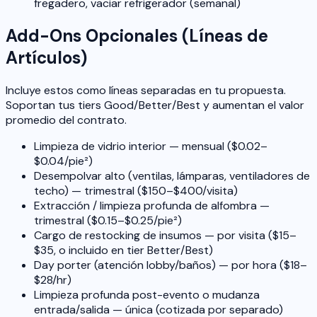
fregadero, vaciar refrigerador (semanal)
Add-Ons Opcionales (Líneas de
Artículos)
Incluye estos como líneas separadas en tu propuesta.
Soportan tus tiers Good/Better/Best y aumentan el valor
promedio del contrato.
Limpieza de vidrio interior — mensual ($0.02–
$0.04/pie²)
Desempolvar alto (ventilas, lámparas, ventiladores de
techo) — trimestral ($150–$400/visita)
Extracción / limpieza profunda de alfombra —
trimestral ($0.15–$0.25/pie²)
Cargo de restocking de insumos — por visita ($15–
$35, o incluido en tier Better/Best)
Day porter (atención lobby/baños) — por hora ($18–
$28/hr)
Limpieza profunda post-evento o mudanza
entrada/salida — única (cotizada por separado)