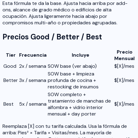
Esta fórmula te da la base. Ajusta hacia arriba por add-
ons, alcance de grado médico o edificios de alta
ocupación. Ajusta ligeramente hacia abajo por
compromisos multi-año o propiedades agrupadas.
Precios Good / Better / Best
Precio
Tier
Frecuencia
Incluye
Mensual
Good
2x / semana
SOW base (ver abajo)
$[X]/mes
SOW base + limpieza
Better
3x / semana
profunda de cocina +
$[X]/mes
restocking de insumos
SOW completo +
tratamiento de manchas de
Best
5x / semana
$[X]/mes
alfombra + vidrio interior
mensual + day porter
Reemplaza [X] con tu tarifa calculada. Usa la fórmula de
arriba: Pies² × Tarifa × Visitas/mes. La mayoría de