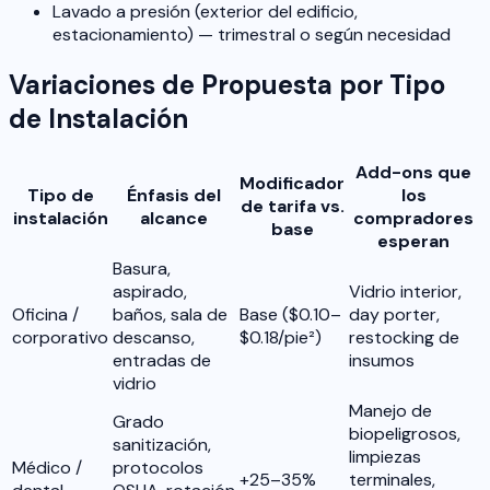
Lavado a presión (exterior del edificio,
estacionamiento) — trimestral o según necesidad
Variaciones de Propuesta por Tipo
de Instalación
Add-ons que
Modificador
Tipo de
Énfasis del
los
de tarifa vs.
instalación
alcance
compradores
base
esperan
Basura,
aspirado,
Vidrio interior,
Oficina /
baños, sala de
Base ($0.10–
day porter,
corporativo
descanso,
$0.18/pie²)
restocking de
entradas de
insumos
vidrio
Manejo de
Grado
biopeligrosos,
sanitización,
limpiezas
Médico /
protocolos
+25–35%
terminales,