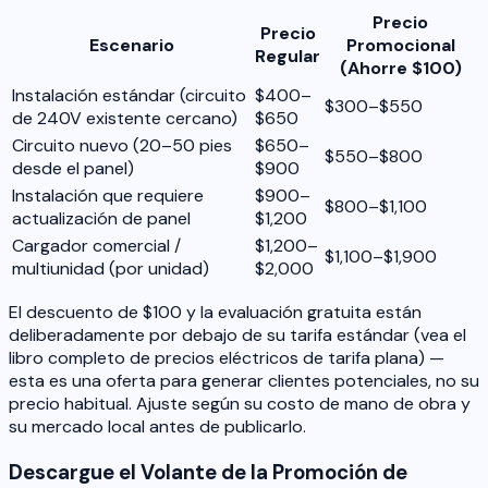
Precio
Precio
Escenario
Promocional
Regular
(Ahorre $100)
Instalación estándar (circuito
$400–
$300–$550
de 240V existente cercano)
$650
Circuito nuevo (20–50 pies
$650–
$550–$800
desde el panel)
$900
Instalación que requiere
$900–
$800–$1,100
actualización de panel
$1,200
Cargador comercial /
$1,200–
$1,100–$1,900
multiunidad (por unidad)
$2,000
El descuento de $100 y la evaluación gratuita están
deliberadamente por debajo de su tarifa estándar (vea el
libro completo de precios eléctricos de tarifa plana) —
esta es una oferta para generar clientes potenciales, no su
precio habitual. Ajuste según su costo de mano de obra y
su mercado local antes de publicarlo.
Descargue el Volante de la Promoción de