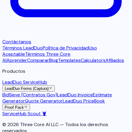
Contáctanos
Términos LeadDuo
Política de Privacidad
Uso
Aceptable
Términos Three Core
AI
Aprender
Comparar
Blog
Templates
Calculators
Afiliados
Productos
LeadDuo ServiceHub
LeadDuo Forms (Captura)
BidSieve (Contratos Gov)
LeadDuo Invoice
Estimate
Generator
Quote Generator
LeadDuo PriceBook
Proof Pack
ServiceHub Scout 🦞
© 2026 Three Core AI LLC — Todos los derechos
reservados.