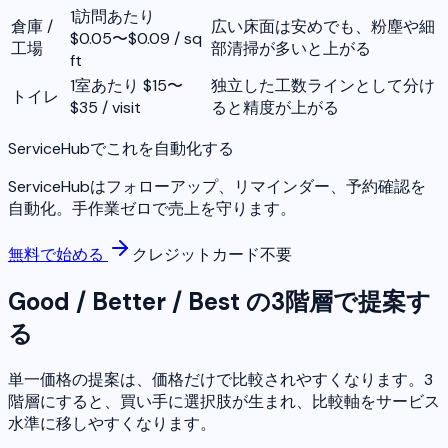
1訪問あたり
倉庫 /
広い床面は安めでも、粉塵や細
$0.05〜$0.09 / sq
工場
部清掃が多いと上がる
ft
1室あたり $15〜
独立した工数ラインとして分け
トイレ
$35 / visit
ると精度が上がる
ServiceHubでこれを自動化する
ServiceHubはフォローアップ、リマインダー、予約確認を
自動化。手作業ゼロで売上を守ります。
無料で始める
クレジットカード不要
Good / Better / Best の3階層で提案す
る
単一価格の提案は、価格だけで比較されやすくなります。3
階層にすると、買い手に選択肢が生まれ、比較軸をサービス
水準に移しやすくなります。