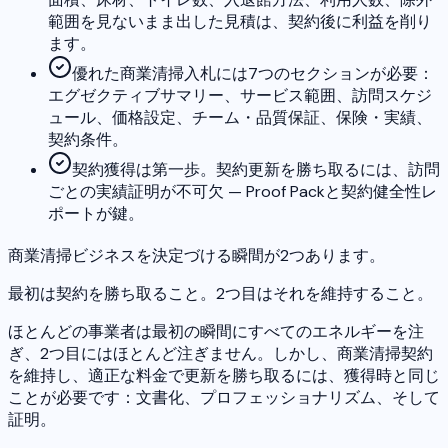
範囲を見ないまま出した見積は、契約後に利益を削り
ます。
優れた商業清掃入札には7つのセクションが必要：
エグゼクティブサマリー、サービス範囲、訪問スケジ
ュール、価格設定、チーム・品質保証、保険・実績、
契約条件。
契約獲得は第一歩。契約更新を勝ち取るには、訪問
ごとの実績証明が不可欠 — Proof Packと契約健全性レ
ポートが鍵。
商業清掃ビジネスを決定づける瞬間が2つあります。
最初は契約を勝ち取ること。2つ目はそれを維持すること。
ほとんどの事業者は最初の瞬間にすべてのエネルギーを注
ぎ、2つ目にはほとんど注ぎません。しかし、商業清掃契約
を維持し、適正な料金で更新を勝ち取るには、獲得時と同じ
ことが必要です：文書化、プロフェッショナリズム、そして
証明。