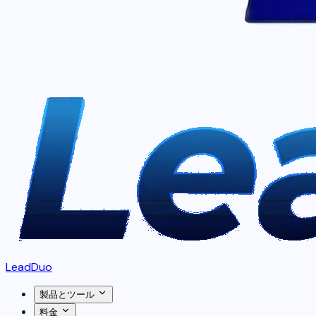
LeadDuo
製品とツール
料金