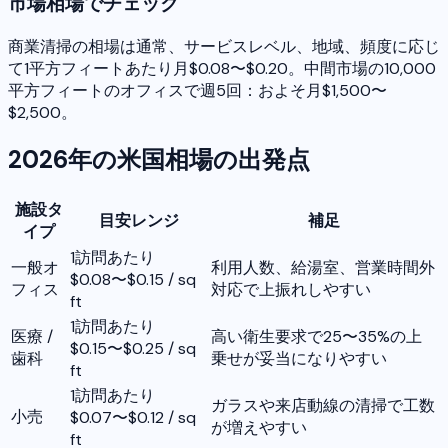
市場相場でチェック
商業清掃の相場は通常、サービスレベル、地域、頻度に応じ
て1平方フィートあたり月$0.08〜$0.20。中間市場の10,000
平方フィートのオフィスで週5回：およそ月$1,500〜
$2,500。
2026年の米国相場の出発点
施設タ
目安レンジ
補足
イプ
1訪問あたり
一般オ
利用人数、給湯室、営業時間外
$0.08〜$0.15 / sq
フィス
対応で上振れしやすい
ft
1訪問あたり
医療 /
高い衛生要求で25〜35%の上
$0.15〜$0.25 / sq
歯科
乗せが妥当になりやすい
ft
1訪問あたり
ガラスや来店動線の清掃で工数
小売
$0.07〜$0.12 / sq
が増えやすい
ft