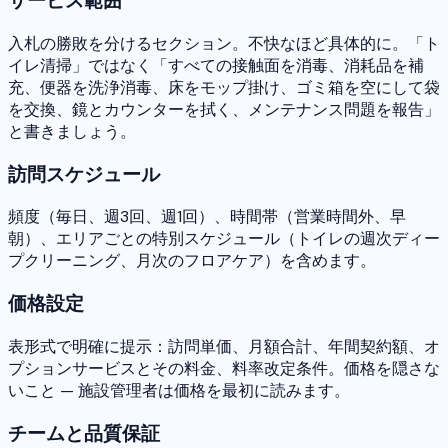
サービス範囲
入札の勝敗を分けるセクション。不快なほど具体的に。「ト
イレ清掃」ではなく「すべての接触面を消毒、消耗品を補
充、便器を洗浄消毒、床をモップ掛け、ゴミ箱を空にして袋
を交換、鏡とカウンターを拭く、メンテナンス問題を報告」
と書きましょう。
訪問スケジュール
頻度（毎日、週3回、週1回）、時間帯（営業時間外、早
朝）、エリアごとの特別スケジュール（トイレの週次ディー
プクリーニング、月次のフロアケア）を含めます。
価格設定
表形式で明確に提示：訪問単価、月額合計、年間契約額、オ
プションサービスとその料金、料率改定条件。価格を隠さな
いこと — 施設管理者は価格を最初に読みます。
チームと品質保証