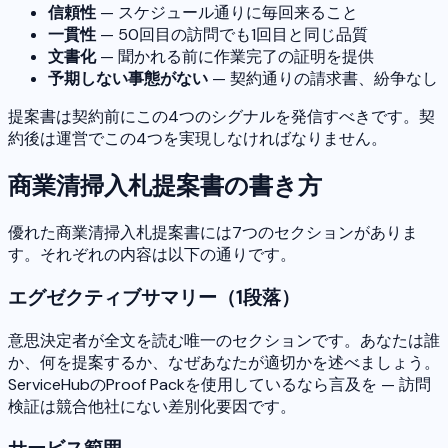
信頼性
— スケジュール通りに毎回来ること
一貫性
— 50回目の訪問でも1回目と同じ品質
文書化
— 聞かれる前に作業完了の証明を提供
予期しない事態がない
— 契約通りの請求書、紛争なし
提案書は契約前にこの4つのシグナルを発信すべきです。契
約後は運営でこの4つを実現しなければなりません。
商業清掃入札提案書の書き方
優れた商業清掃入札提案書には7つのセクションがありま
す。それぞれの内容は以下の通りです。
エグゼクティブサマリー（1段落）
意思決定者が全文を読む唯一のセクションです。あなたは誰
か、何を提案するか、なぜあなたが適切かを述べましょう。
ServiceHubのProof Packを使用しているなら言及を — 訪問
検証は競合他社にない差別化要因です。