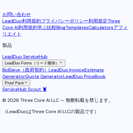
お問い合わせ
LeadDuo利用規約
プライバシーポリシー
利用規定
Three
Core AI利用規約
学ぶ
比較
Blog
Templates
Calculators
アフィ
リエイト
製品
LeadDuo ServiceHub
LeadDuo Forms（リード獲得）
BidSieve（政府契約）
LeadDuo Invoice
Estimate
Generator
Quote Generator
LeadDuo PriceBook
Proof Pack
ServiceHub Scout 🦞
© 2026 Three Core AI LLC — 無断転載を禁じます。
（LeadDuoはThree Core AI LLCの製品です）