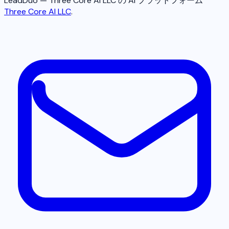
LeadDuo — Three Core AI LLC の AI プラットフォーム
Three Core AI LLC
.