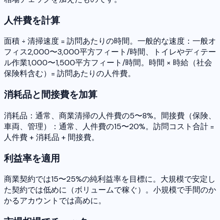
人件費を計算
面積 ÷ 清掃速度 = 訪問あたりの時間。一般的な速度：一般オ
フィス2,000〜3,000平方フィート/時間、トイレやディテー
ル作業1,000〜1,500平方フィート/時間。時間 × 時給（社会
保険料含む）= 訪問あたりの人件費。
消耗品と間接費を加算
消耗品：通常、商業清掃の人件費の5〜8%。間接費（保険、
車両、管理）：通常、人件費の15〜20%。訪問コスト合計 =
人件費 + 消耗品 + 間接費。
利益率を適用
商業契約では15〜25%の純利益率を目標に。大規模で安定し
た契約では低めに（ボリュームで稼ぐ）。小規模で手間のか
かるアカウントでは高めに。