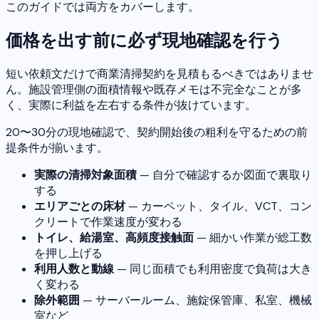
このガイドでは両方をカバーします。
価格を出す前に必ず現地確認を行う
短い依頼文だけで商業清掃契約を見積もるべきではありませ
ん。施設管理側の面積情報や既存メモは不完全なことが多
く、実際に利益を左右する条件が抜けています。
20〜30分の現地確認で、契約開始後の粗利を守るための前
提条件が揃います。
実際の清掃対象面積
— 自分で確認するか図面で裏取り
する
エリアごとの床材
— カーペット、タイル、VCT、コン
クリートで作業速度が変わる
トイレ、給湯室、高頻度接触面
— 細かい作業が総工数
を押し上げる
利用人数と動線
— 同じ面積でも利用密度で負荷は大き
く変わる
除外範囲
— サーバールーム、施錠保管庫、私室、機械
室など