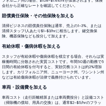
フォルニア州の場合、$1.08–$1.44/hrが加算されます。保険
会社から正確なレートを確認してください。
賠償責任保険・その他保険を加える
清掃ビジネスの賠償責任保険は通常、売上の1–3%、または
清掃スタッフ1人あたり$1–$3/hrに相当します。鍵交換保
険、機器保険なども按分して加えます。
有給休暇・傷病休暇を加える
スタッフが有給休暇や傷病休暇を積立する場合、それらは実
稼働時間に分散された実質コストです。年間50週の勤務で5
日間の有給休暇を付与すると、実効労務コストは約2%増加
します。カリフォルニア州、ニューヨーク州、ワシントン州
などは有給傷病休暇が法律で義務付けられています。
車両・設備費を加える
車両コスト（走行距離精算または車両費按分）と設備コスト
（掃除機の償却、用具の交換）は、通常$2–$5/hrのフラッ