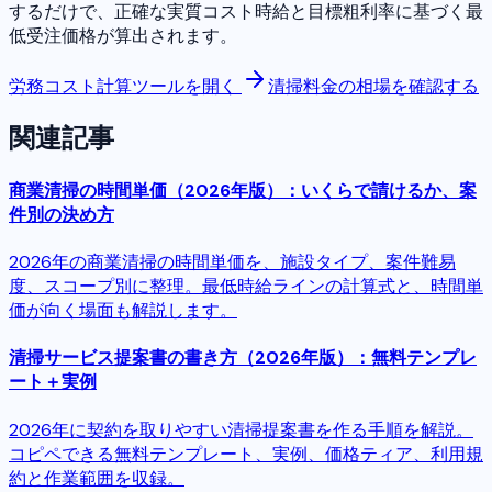
するだけで、正確な実質コスト時給と目標粗利率に基づく最
低受注価格が算出されます。
労務コスト計算ツールを開く
清掃料金の相場を確認する
関連記事
商業清掃の時間単価（2026年版）：いくらで請けるか、案
件別の決め方
2026年の商業清掃の時間単価を、施設タイプ、案件難易
度、スコープ別に整理。最低時給ラインの計算式と、時間単
価が向く場面も解説します。
清掃サービス提案書の書き方（2026年版）：無料テンプレ
ート＋実例
2026年に契約を取りやすい清掃提案書を作る手順を解説。
コピペできる無料テンプレート、実例、価格ティア、利用規
約と作業範囲を収録。