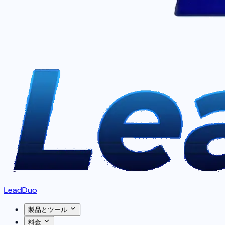
LeadDuo
製品とツール
料金