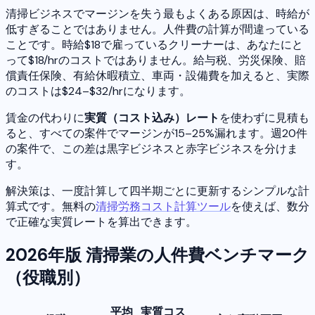
清掃ビジネスでマージンを失う最もよくある原因は、時給が
低すぎることではありません。人件費の計算が間違っている
ことです。時給$18で雇っているクリーナーは、あなたにと
って$18/hrのコストではありません。給与税、労災保険、賠
償責任保険、有給休暇積立、車両・設備費を加えると、実際
のコストは$24–$32/hrになります。
賃金の代わりに
実質（コスト込み）レート
を使わずに見積も
ると、すべての案件でマージンが15–25%漏れます。週20件
の案件で、この差は黒字ビジネスと赤字ビジネスを分けま
す。
解決策は、一度計算して四半期ごとに更新するシンプルな計
算式です。無料の
清掃労務コスト計算ツール
を使えば、数分
で正確な実質レートを算出できます。
2026年版 清掃業の人件費ベンチマーク
（役職別）
平均
実質コス