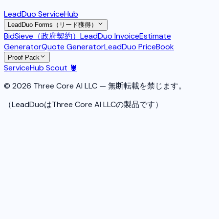
LeadDuo ServiceHub
LeadDuo Forms（リード獲得）
BidSieve（政府契約）
LeadDuo Invoice
Estimate
Generator
Quote Generator
LeadDuo PriceBook
Proof Pack
ServiceHub Scout 🦞
© 2026 Three Core AI LLC — 無断転載を禁じます。
（LeadDuoはThree Core AI LLCの製品です）