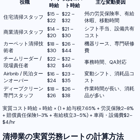
役職
主な変動要因
時給
ト時給
州の労災保険率、有給
$15 –
$22 –
住宅清掃スタッフ
$22
$32
休暇、移動時間
シフト手当、設備共有
$14 –
$21 –
商業清掃スタッフ
$20
$30
コスト
カーペット清掃技
機器リース、専門研修
$18 –
$26 –
術者
$30
$44
費
チームリーダー /
$22 –
$32 –
事務時間、QA対応
現場責任者
$32
$46
Airbnb / 民泊ター
変動シフト、消耗品コ
$16 –
$23 –
ンオーバー
$24
$35
スト
ディープクリーン
作業時間が長い、消耗
$18 –
$26 –
専門スタッフ
$26
$38
品が多い
実質コスト時給 = 時給 × (1 + 給与税7.65% + 労災保険2–8%
+ 賠償責任保険1–3% + 有給積立3–5%) + 車両・設備費$2–
$4/hr
清掃業の実質労務レートの計算方法