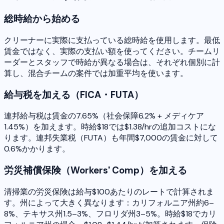
総時給から始める
クリーナーに実際に支払っている総時給を使用します。最低
賃金ではなく、実際の支払い額を使ってください。チームリ
ーダーとスタッフで時給が異なる場合は、それぞれ個別に計
算し、混合チームの案件では加重平均を使います。
給与税を加える（FICA・FUTA）
連邦給与税は賃金の7.65%（社会保障6.2% + メディケア
1.45%）を加えます。時給$18では$1.38/hrの追加コストにな
ります。連邦失業税（FUTA）も年間$7,000の賃金に対して
0.6%かかります。
労災補償保険（Workers' Comp）を加える
清掃業の労災保険は給与$100あたりのレートで計算されま
す。州によって大きく異なります：カリフォルニア州約6–
8%、テキサス州1.5–3%、フロリダ州3–5%。時給$18でカリ