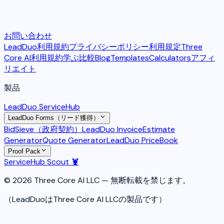
お問い合わせ
LeadDuo利用規約
プライバシーポリシー
利用規定
Three
Core AI利用規約
学ぶ
比較
Blog
Templates
Calculators
アフィ
リエイト
製品
LeadDuo ServiceHub
LeadDuo Forms（リード獲得）
BidSieve（政府契約）
LeadDuo Invoice
Estimate
Generator
Quote Generator
LeadDuo PriceBook
Proof Pack
ServiceHub Scout 🦞
© 2026 Three Core AI LLC — 無断転載を禁じます。
（LeadDuoはThree Core AI LLCの製品です）