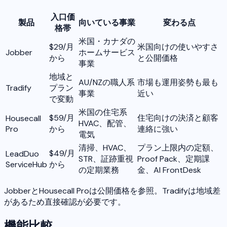
入口価
製品
向いている事業
変わる点
格帯
米国・カナダの
$29/月
米国向けの使いやすさ
Jobber
ホームサービス
から
と公開価格
事業
地域と
AU/NZの職人系
市場も運用姿勢も最も
Tradify
プラン
事業
近い
で変動
米国の住宅系
$59/月
住宅向けの決済と顧客
Housecall
HVAC、配管、
Pro
から
連絡に強い
電気
清掃、HVAC、
プラン上限内の定額、
$49/月
LeadDuo
STR、証跡重視
Proof Pack、定期課
ServiceHub
から
の定期業務
金、AI FrontDesk
JobberとHousecall Proは公開価格を参照。Tradifyは地域差
があるため直接確認が必要です。
機能比較