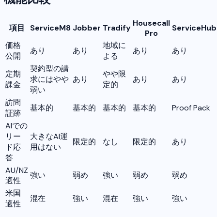
Housecall
項目
ServiceM8
Jobber
Tradify
ServiceHub
Pro
価格
地域に
あり
あり
あり
あり
公開
よる
契約型の請
定期
やや限
求にはやや
あり
あり
あり
課金
定的
弱い
訪問
基本的
基本的
基本的
基本的
Proof Pack
証跡
AIでの
リー
大きなAI運
限定的
なし
限定的
あり
ド応
用はない
答
AU/NZ
強い
弱め
強い
弱め
弱め
適性
米国
混在
強い
混在
強い
強い
適性