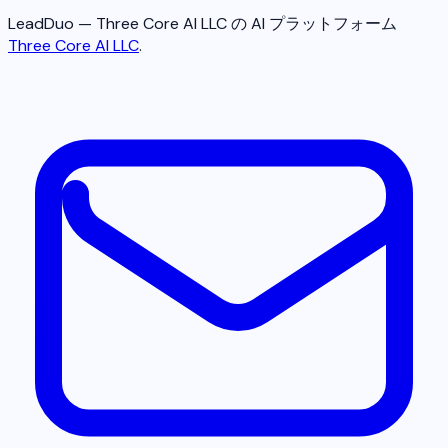
LeadDuo — Three Core AI LLC の AI プラットフォーム
Three Core AI LLC
.