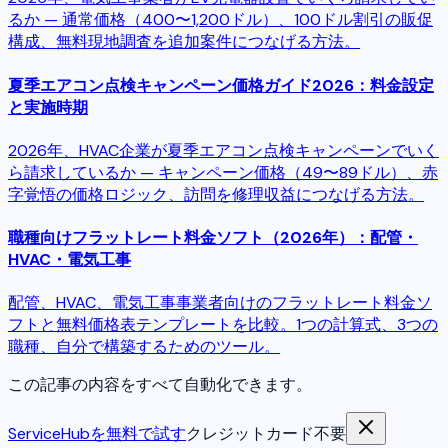
るか — 通常価格（400〜1,200ドル）、100ドル割引の販促
構成、無料現地調査を追加案件につなげる方法。
夏季エアコン点検キャンペーン価格ガイド2026：料金設定
と実施時期
2026年、HVAC企業が夏季エアコン点検キャンペーンでいく
ら請求しているか — キャンペーン価格（49〜89ドル）、赤
字覚悟の価格ロジック、訪問を修理収益につなげる方法。
職種向けフラットレート料金ソフト（2026年）：配管・
HVAC・電気工事
配管、HVAC、電気工事事業者向けのフラットレート料金ソ
フトと無料価格表テンプレートを比較。1つの計算式、3つの
職種、自分で構築するためのツール。
この記事の内容をすべて自動化できます。
ServiceHubを無料で試す
クレジットカード不要