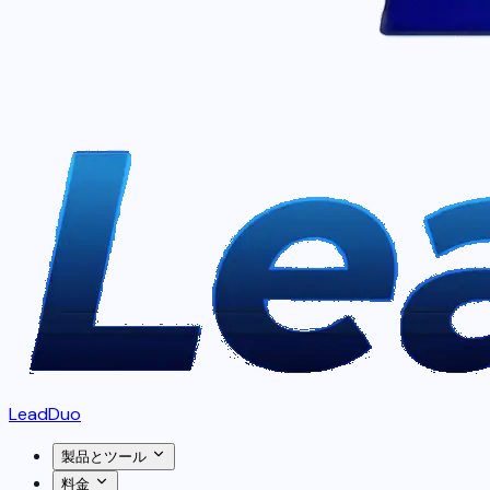
LeadDuo
製品とツール
料金