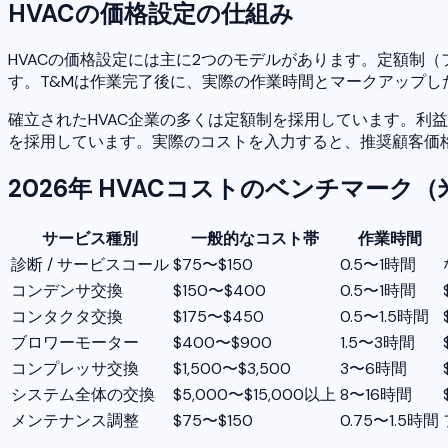
HVACの価格設定の仕組み
HVACの価格設定には主に2つのモデルがあります。定額制
す。T&Mは作業完了後に、実際の作業時間とマークアップし
確立されたHVAC企業の多くは定額制を採用しています。利
を採用しています。実際のコストを入力すると、推奨顧客価
2026年 HVACコストのベンチマーク（
サービス種別
一般的なコスト帯
作業時間
診断 / サービスコール
$75〜$150
0.5〜1時間
コンデンサ交換
$150〜$400
0.5〜1時間
コンタクタ交換
$175〜$450
0.5〜1.5時間
ブロワーモーター
$400〜$900
1.5〜3時間
コンプレッサ交換
$1,500〜$3,500
3〜6時間
システム全体の交換
$5,000〜$15,000以上
8〜16時間
メンテナンス調整
$75〜$150
0.75〜1.5時間