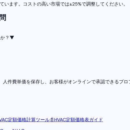
しています。コストの高い市場では±25%で調整してください。
問
すか？
▼
ルール、人件費単価を保存し、お客様がオンラインで承認できるプ
HVAC定額価格計算ツール
📄
HVAC定額価格表ガイド