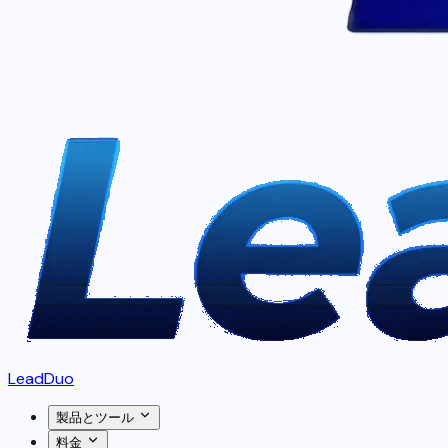
LeadDuo
製品とツール
料金