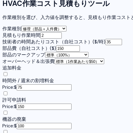
HVAC作業コスト見積もりツール
作業種別を選び、入力値を調整すると、見積もり作業コスト
作業種別
見積もり作業時間
技術者の時間あたりコスト（自社コスト）
(
$/時
)
部品費（自社コスト）
(
$
)
部品のマークアップ
オーバーヘッド＆出張費
追加料金
時間外 / 週末の割増料金
Price:
$
許可申請料
Price:
$
機器の廃棄
Price:
$