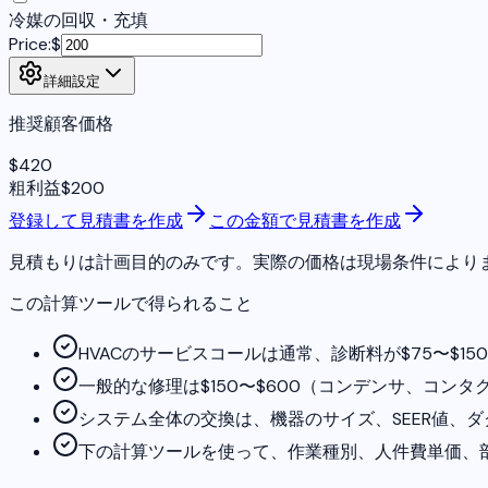
冷媒の回収・充填
Price:
$
詳細設定
推奨顧客価格
$
420
粗利益
$
200
登録して見積書を作成
この金額で見積書を作成
見積もりは計画目的のみです。実際の価格は現場条件により
この計算ツールで得られること
HVACのサービスコールは通常、診断料が$75〜$
一般的な修理は$150〜$600（コンデンサ、コンタ
システム全体の交換は、機器のサイズ、SEER値、ダクト
下の計算ツールを使って、作業種別、人件費単価、