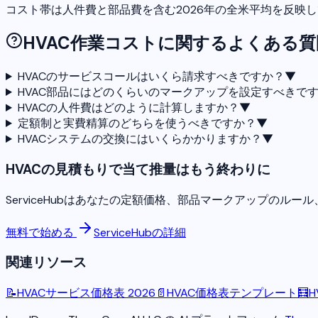
コスト帯は人件費と部品費を含む2026年の全米平均を反映
HVAC作業コストに関するよくある質
HVACのサービスコールはいくら請求すべきですか？
▼
HVAC部品にはどのくらいのマークアップを設定すべきで
HVACの人件費はどのように計算しますか？
▼
定額制と実費精算のどちらを使うべきですか？
▼
HVACシステムの交換にはいくらかかりますか？
▼
HVACの見積もりで当て推量はもう終わりに
ServiceHubはあなたの定額価格、部品マークアップの
無料で始める
ServiceHubの詳細
関連リソース
📝
HVACサービス価格表 2026
📄
HVAC価格表テンプレート
🧮