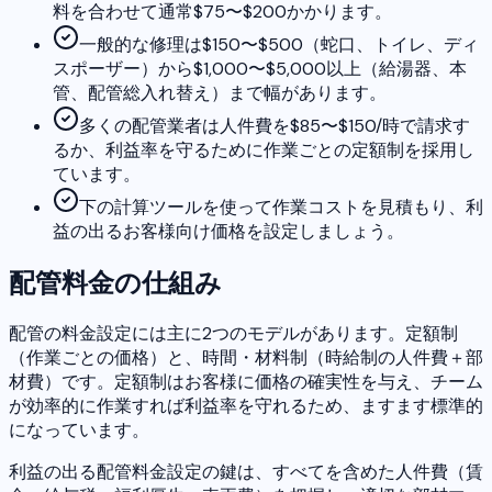
料を合わせて通常$75〜$200かかります。
一般的な修理は$150〜$500（蛇口、トイレ、ディ
スポーザー）から$1,000〜$5,000以上（給湯器、本
管、配管総入れ替え）まで幅があります。
多くの配管業者は人件費を$85〜$150/時で請求す
るか、利益率を守るために作業ごとの定額制を採用し
ています。
下の計算ツールを使って作業コストを見積もり、利
益の出るお客様向け価格を設定しましょう。
配管料金の仕組み
配管の料金設定には主に2つのモデルがあります。定額制
（作業ごとの価格）と、時間・材料制（時給制の人件費＋部
材費）です。定額制はお客様に価格の確実性を与え、チーム
が効率的に作業すれば利益率を守れるため、ますます標準的
になっています。
利益の出る配管料金設定の鍵は、すべてを含めた人件費（賃