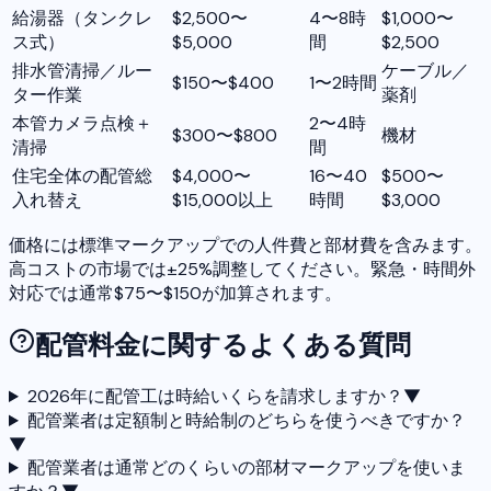
給湯器（タンクレ
$2,500〜
4〜8時
$1,000〜
ス式）
$5,000
間
$2,500
排水管清掃／ルー
ケーブル／
$150〜$400
1〜2時間
ター作業
薬剤
本管カメラ点検＋
2〜4時
$300〜$800
機材
清掃
間
住宅全体の配管総
$4,000〜
16〜40
$500〜
入れ替え
$15,000以上
時間
$3,000
価格には標準マークアップでの人件費と部材費を含みます。
高コストの市場では±25%調整してください。緊急・時間外
対応では通常$75〜$150が加算されます。
配管料金に関するよくある質問
2026年に配管工は時給いくらを請求しますか？
▼
配管業者は定額制と時給制のどちらを使うべきですか？
▼
配管業者は通常どのくらいの部材マークアップを使いま