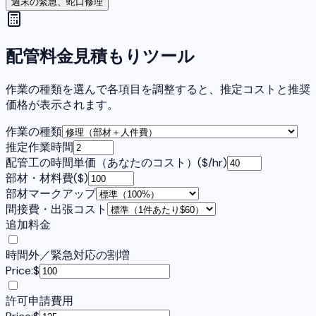
週末の緊急、蛇口修理
配管料金見積もりツール
作業の種類を選んで各項目を調整すると、推定コストと推奨
価格が表示されます。
作業の種類
推定作業時間
配管工の時間単価（あなたのコスト）
(
$/hr
)
部材・材料費
(
$
)
部材マークアップ
間接費・出張コスト
追加料金
時間外／緊急対応の割増
Price:
$
許可申請費用