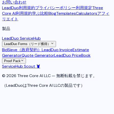
お問い合わせ
LeadDuo利用規約
プライバシーポリシー
利用規定
Three
Core AI利用規約
学ぶ
比較
Blog
Templates
Calculators
アフィ
リエイト
製品
LeadDuo ServiceHub
LeadDuo Forms（リード獲得）
BidSieve（政府契約）
LeadDuo Invoice
Estimate
Generator
Quote Generator
LeadDuo PriceBook
Proof Pack
ServiceHub Scout 🦞
© 2026 Three Core AI LLC — 無断転載を禁じます。
（LeadDuoはThree Core AI LLCの製品です）