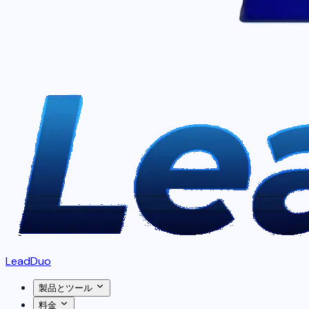
LeadDuo
製品とツール
料金