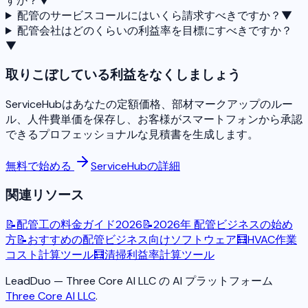
すか？
▼
配管のサービスコールにはいくら請求すべきですか？
▼
配管会社はどのくらいの利益率を目標にすべきですか？
▼
取りこぼしている利益をなくしましょう
ServiceHubはあなたの定額価格、部材マークアップのルー
ル、人件費単価を保存し、お客様がスマートフォンから承認
できるプロフェッショナルな見積書を生成します。
無料で始める
ServiceHubの詳細
関連リソース
📝
配管工の料金ガイド2026
📝
2026年 配管ビジネスの始め
方
📝
おすすめの配管ビジネス向けソフトウェア
🧮
HVAC作業
コスト計算ツール
🧮
清掃利益率計算ツール
LeadDuo — Three Core AI LLC の AI プラットフォーム
Three Core AI LLC
.