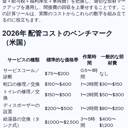
金＋給与税＋福利厚生＋車両費）を把握し、適切な部材マー
クアップを適用し、間接費の回収を上乗せすることです。こ
の計算ツールは、実際のコストからこれらの数字を組み立て
るのに役立ちます。
2026年 配管コストのベンチマーク
（米国）
作業時
一般的な部
サービスの種類
標準的な価格帯
間
材費
サービスコール／
0.5〜1時
$75〜$200
なし
診断
間
蛇口の修理／交換
$150〜$400
1〜2時間
$30〜$150
トイレの修理／交
$150〜$500
1〜2時間
$50〜$300
換
ディスポーザーの
$200〜$500
1〜2時間
$80〜$200
設置
給湯器の交換（タ
3〜5時
$400〜
$1,000〜$2,500
ンク式）
間
$1,200