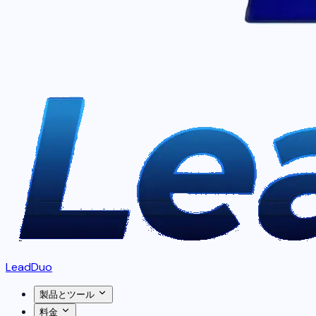
LeadDuo
製品とツール
料金