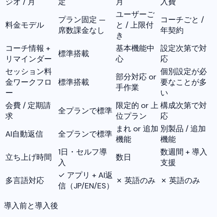
ジオ / 月
定
月
入費
ユーザーご
プラン固定 —
コーチごと /
料金モデル
と / 上限付
席数課金なし
年契約
き
コーチ情報 +
基本機能中
設定次第で対
標準搭載
リマインダー
心
応
セッション料
個別設定が必
部分対応 or
金ワークフロ
標準搭載
要なことが多
手作業
ー
い
会費 / 定期請
限定的 or 上
構成次第で対
全プランで標準
求
位プラン
応
まれ or 追加
別製品 / 追加
AI自動返信
全プランで標準
機能
機能
1日・セルフ導
数週間 + 導入
立ち上げ時間
数日
入
支援
✓ アプリ + AI返
多言語対応
✗ 英語のみ
✗ 英語のみ
信（JP/EN/ES）
導入前と導入後