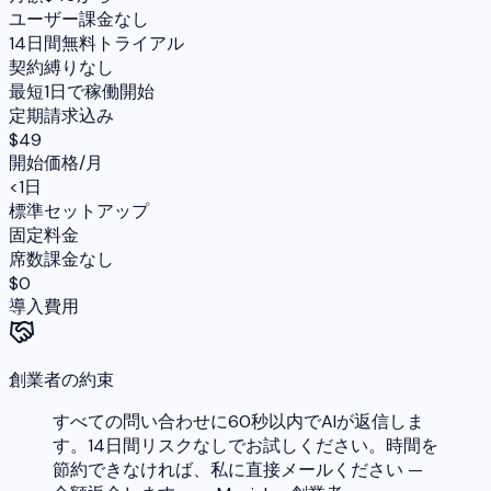
ユーザー課金なし
14日間無料トライアル
契約縛りなし
最短1日で稼働開始
定期請求込み
$49
開始価格/月
<1日
標準セットアップ
固定料金
席数課金なし
$0
導入費用
創業者の約束
すべての問い合わせに60秒以内でAIが返信しま
す。14日間リスクなしでお試しください。時間を
節約できなければ、私に直接メールください —