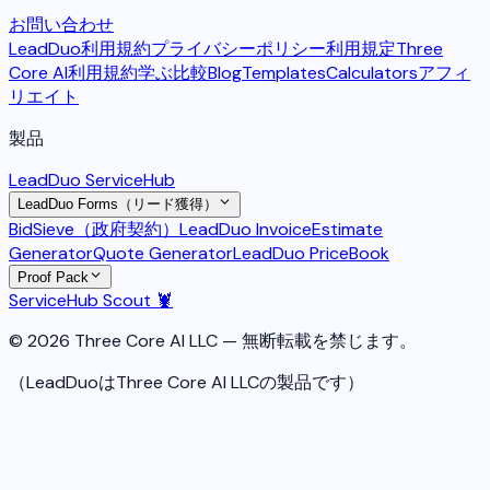
お問い合わせ
LeadDuo利用規約
プライバシーポリシー
利用規定
Three
Core AI利用規約
学ぶ
比較
Blog
Templates
Calculators
アフィ
リエイト
製品
LeadDuo ServiceHub
LeadDuo Forms（リード獲得）
BidSieve（政府契約）
LeadDuo Invoice
Estimate
Generator
Quote Generator
LeadDuo PriceBook
Proof Pack
ServiceHub Scout 🦞
© 2026 Three Core AI LLC — 無断転載を禁じます。
（LeadDuoはThree Core AI LLCの製品です）