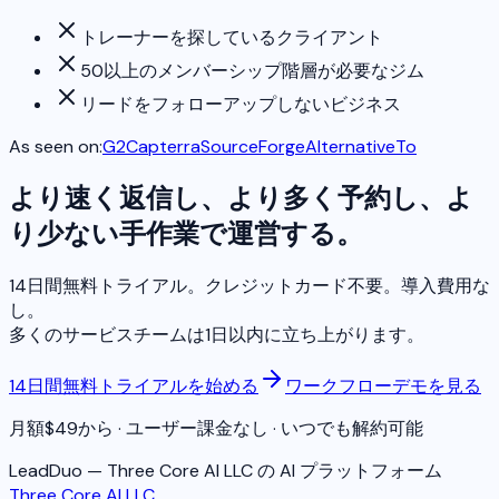
トレーナーを探しているクライアント
50以上のメンバーシップ階層が必要なジム
リードをフォローアップしないビジネス
As seen on:
G2
Capterra
SourceForge
AlternativeTo
より速く返信し、より多く予約し、よ
り少ない手作業で運営する。
14日間無料トライアル。クレジットカード不要。導入費用な
し。
多くのサービスチームは1日以内に立ち上がります。
14日間無料トライアルを始める
ワークフローデモを見る
月額$49から · ユーザー課金なし · いつでも解約可能
LeadDuo — Three Core AI LLC の AI プラットフォーム
Three Core AI LLC
.