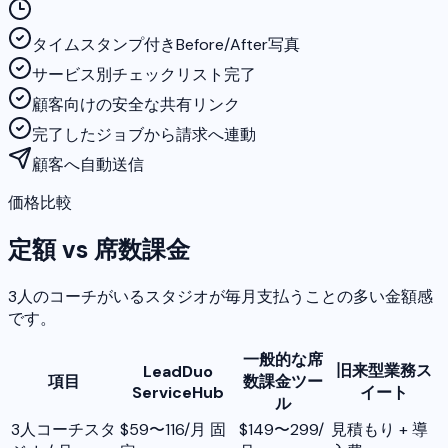
タイムスタンプ付きBefore/After写真
サービス別チェックリスト完了
顧客向けの安全な共有リンク
完了したジョブから請求へ連動
顧客へ自動送信
価格比較
定額 vs 席数課金
3人のコーチがいるスタジオが毎月支払うことの多い金額感
です。
一般的な席
旧来型業務ス
LeadDuo
項目
数課金ツー
ServiceHub
イート
ル
3人コーチスタ
$59〜116/月 固
$149〜299/
見積もり + 導