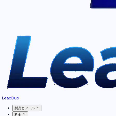
LeadDuo
製品とツール
料金