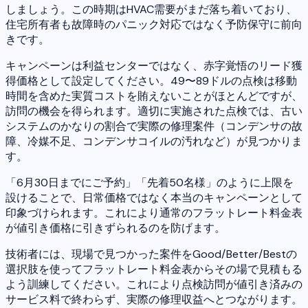
しましょう。この時期はHVAC需要がまだ落ち着いており、
住宅所有者も故障時のパニック対応ではなく予防保守に前向
きです。
キャンペーンは利益センターではなく、赤字覚悟のリード獲
得価格として設定してください。49〜89ドルの点検は移動
時間を含めた実質コストを賄えないことがほとんどですが、
訪問の機会を得られます。適切に実施された点検では、古い
システムのかなりの割合で実際の修理案件（コンデンサの故
障、冷媒不足、コンデンサコイルの汚れなど）が見つかりま
す。
「6月30日までにご予約」「先着50名様」のように上限を
設けることで、日常価格ではなく本当のキャンペーンとして
印象づけられます。これにより通常のフラットレート料金表
が値引き価格に引きずられるのを防げます。
技術者には、現場で見つかった案件をGood/Better/Bestの
選択肢を使ってフラットレート料金表からその場で見積もる
よう訓練してください。これにより点検訪問が値引き済みの
サービス料で終わらず、実際の修理収益へとつながります。