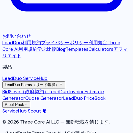
お問い合わせ
LeadDuo利用規約
プライバシーポリシー
利用規定
Three
Core AI利用規約
学ぶ
比較
Blog
Templates
Calculators
アフィ
リエイト
製品
LeadDuo ServiceHub
LeadDuo Forms（リード獲得）
BidSieve（政府契約）
LeadDuo Invoice
Estimate
Generator
Quote Generator
LeadDuo PriceBook
Proof Pack
ServiceHub Scout 🦞
© 2026 Three Core AI LLC — 無断転載を禁じます。