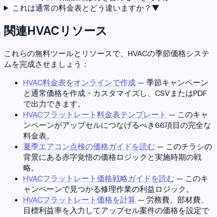
これは通常の料金表とどう違いますか？
▼
関連HVACリソース
これらの無料ツールとリソースで、HVACの季節価格システ
ムを完成させましょう：
HVAC料金表をオンラインで作成
— 季節キャンペーン
と通常価格を作成・カスタマイズし、CSVまたはPDF
で出力できます。
HVACフラットレート料金表テンプレート
— このキャ
ンペーンがアップセルにつなげるべき66項目の完全な
料金表。
夏季エアコン点検の価格ガイドを読む
— このチラシの
背景にある赤字覚悟の価格ロジックと実施時期の戦
略。
HVACフラットレート価格戦略ガイドを読む
— このキ
ャンペーンで見つかる修理作業の利益ロジック。
HVACフラットレート価格を計算
— 労務費、部材費、
目標利益率を入力してアップセル案件の価格を設定で