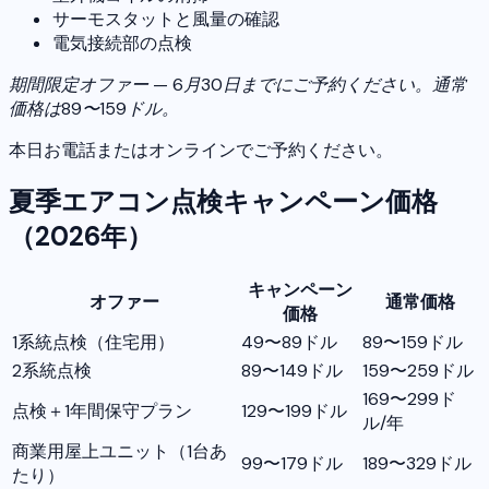
サーモスタットと風量の確認
電気接続部の点検
期間限定オファー — 6月30日までにご予約ください。通常
価格は89〜159ドル。
本日お電話またはオンラインでご予約ください。
夏季エアコン点検キャンペーン価格
（2026年）
キャンペーン
オファー
通常価格
価格
1系統点検（住宅用）
49〜89ドル
89〜159ドル
2系統点検
89〜149ドル
159〜259ドル
169〜299ド
点検＋1年間保守プラン
129〜199ドル
ル/年
商業用屋上ユニット（1台あ
99〜179ドル
189〜329ドル
たり）