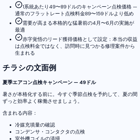
1系統あたり49〜89ドルのキャンペーン点検価格 —
通常のフラットレート点検料金89〜159ドルより低め
需要が高まる本格的な猛暑前の4月〜6月の実施が
最適
赤字覚悟のリード獲得価格として設定：本当の収益
は点検料金ではなく、訪問時に見つかる修理案件から
生まれる
チラシの文面例
夏季エアコン点検キャンペーン — 49ドル
暑さが本格化する前に。今すぐ季節点検を予約して、夏の間
ずっと効率よく稼働させましょう。
含まれる内容：
冷媒充填量の確認
コンデンサ・コンタクタの点検
室外機コイルの清掃